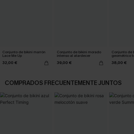
Conjunto de bikini marrón
Conjunto de bikini morado
Conjunto de b
Lace Me Up
intenso al atardecer
geométrico t
genial
32,00 €
39,00 €
38,00 €
COMPRADOS FRECUENTEMENTE JUNTOS