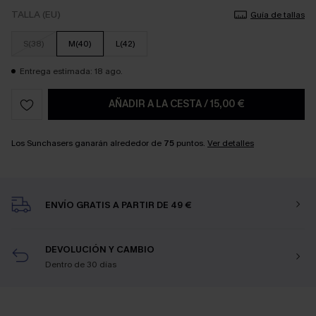
TALLA (EU)
Guía de tallas
S(38)
M(40)
L(42)
Entrega estimada: 18 ago.
AÑADIR A LA CESTA
/
15,00 €
Los Sunchasers ganarán alrededor de
75
puntos.
Ver detalles
ENVÍO GRATIS A PARTIR DE 49 €
DEVOLUCIÓN Y CAMBIO
Dentro de 30 días