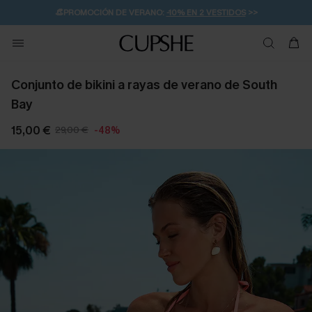
👒PROMOCIÓN DE VERANO:
-10% EN 2 VESTIDOS
>>
🚚ENVÍO GRATUITO A PARTIR DE 49 € >>
💌¡SUSCRIBIRSE & GANAR -10% EXTRA!
Conjunto de bikini a rayas de verano de South
Bay
15,00 €
29,00 €
-48%