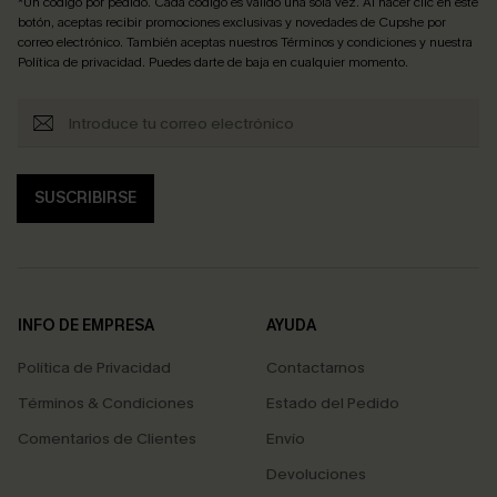
*Un código por pedido. Cada código es válido una sola vez. Al hacer clic en este
botón, aceptas recibir promociones exclusivas y novedades de Cupshe por
correo electrónico. También aceptas nuestros
Términos y condiciones
y nuestra
Política de privacidad
. Puedes darte de baja en cualquier momento.
SUSCRIBIRSE
INFO DE EMPRESA
AYUDA
Política de Privacidad
Contactarnos
Términos & Condiciones
Estado del Pedido
Comentarios de Clientes
Envío
Devoluciones