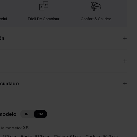
cial
Fácil De Combinar
Confort & Calidez
ón
 cuidado
 modelo
IN
CM
e la modelo:
XS
:
175 cm
Busto:
81.2 cm
Cintura:
61 cm
Cadera:
86.3 cm