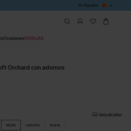
€ / Español
os
Ocasiones
REBAJAS
oft Orchard con adornos
%
Guía de tallas
M(38)
L(40/42)
XL(44)