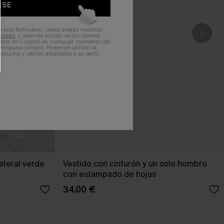
RSE
r este formulario, usted acepta nuestros
acidad
, y además acepta recibir correos
ticos de Cupshe en cualquier momento del
r ninguna compra. Podemos utilizar la
ductos y ofertas adaptados a su perfil.
ateral verde
Vestido con cinturón y un solo hombro
con estampado de hojas
34,00 €