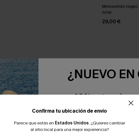
Minivestido negro
total
29,00 €
NTE JUNTOS
¿NUEVO EN
-10% extra sin c
Confirma tu ubicación de envío
Parece que estás en
Estados Unidos
.
¿Quieres cambiar
al sitio local para una mejor experiencia?