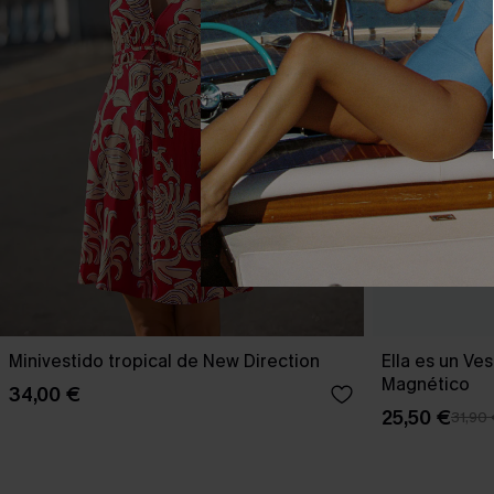
Minivestido tropical de New Direction
Ella es un Ve
Magnético
34,00 €
25,50 €
31,90