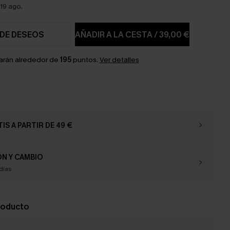
19 ago.
 DE DESEOS
AÑADIR A LA CESTA
/
39,00 €
arán alrededor de
195
puntos.
Ver detalles
IS A PARTIR DE 49 €
N Y CAMBIO
días
roducto