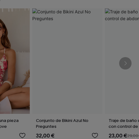
una pieza
Conjunto de Bikini Azul No
Traje de baño 
Love
Preguntes
con control d
Sienna Sun
32,00 €
23,00 €
29,00