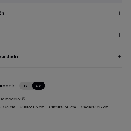
ón
 cuidado
 modelo
IN
CM
e la modelo:
S
:
176 cm
Busto:
85 cm
Cintura:
60 cm
Cadera:
88 cm
N