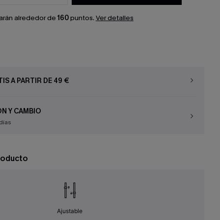
arán alrededor de
160
puntos.
Ver detalles
IS A PARTIR DE 49 €
N Y CAMBIO
días
roducto
Ajustable