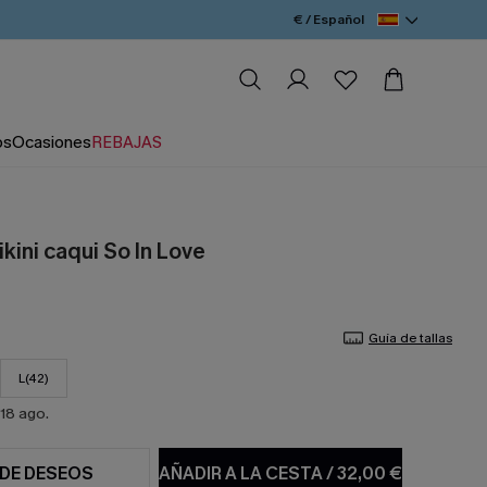
€ / Español
os
Ocasiones
REBAJAS
kini caqui So In Love
Guía de tallas
L(42)
18 ago.
 DE DESEOS
AÑADIR A LA CESTA
/
32,00 €