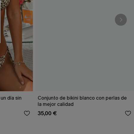
RSE
r este formulario, usted acepta nuestros
acidad
, y además acepta recibir correos
ticos de Cupshe en cualquier momento del
r ninguna compra. Podemos utilizar la
ductos y ofertas adaptados a su perfil.
un día sin
Conjunto de bikini blanco con perlas de
la mejor calidad
35,00 €