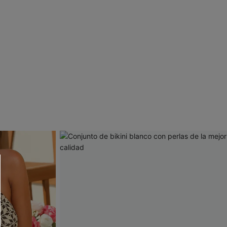
 CUPSHE?
ompra mínima