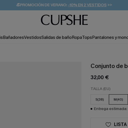
👒PROMOCIÓN DE VERANO:
-10% EN 2 VESTIDOS
>>
🚚ENVÍO GRATUITO A PARTIR DE 49 € >>
💌¡SUSCRIBIRSE & GANAR -10% EXTRA!
is
Bañadores
Vestidos
Salidas de baño
Ropa
Tops
Pantalones y mon
Conjunto de bi
32,00 €
TALLA (EU)
S(38)
M(40)
Entrega estimada: 
LISTA