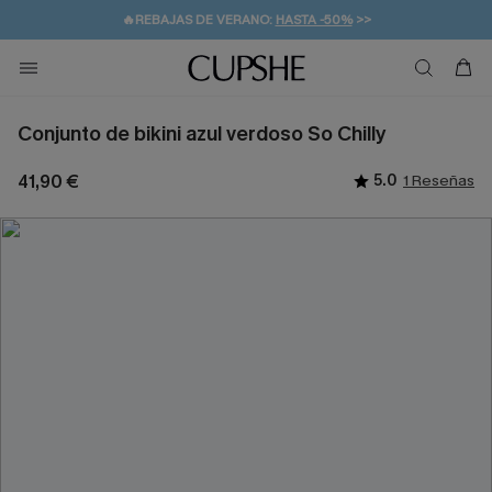
🔥REBAJAS DE VERANO:
HASTA -50%
>>
👒PROMOCIÓN DE VERANO:
🚚ENVÍO GRATUITO A PARTIR DE 49 € >>
💌¡SUSCRIBIRSE & GANAR -10% EXTRA!
-10% EN 2 VESTIDOS
>>
Conjunto de bikini azul verdoso So Chilly
41,90 €
5.0
1 Reseñas