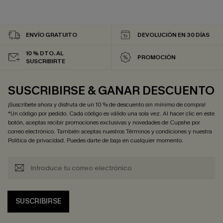
ENVÍO GRATUITO
DEVOLUCIÓN EN 30 DÍAS
10 % DTO. AL
PROMOCIÓN
SUSCRIBIRTE
SUSCRIBIRSE & GANAR DESCUENTO
¡Suscríbete ahora y disfruta de un 10 % de descuento sin mínimo de compra!
*Un código por pedido. Cada código es válido una sola vez. Al hacer clic en este
botón, aceptas recibir promociones exclusivas y novedades de Cupshe por
correo electrónico. También aceptas nuestros
Términos y condiciones
y nuestra
Política de privacidad
. Puedes darte de baja en cualquier momento.
SUSCRIBIRSE