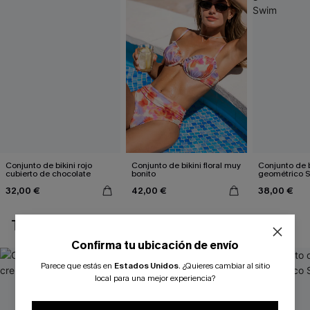
Conjunto de bikini rojo
Conjunto de bikini floral muy
Conjunto de b
cubierto de chocolate
bonito
geométrico 
32,00 €
42,00 €
38,00 €
TAMBIÉN TE PUEDE GUSTAR
Confirma tu ubicación de envío
Parece que estás en
Estados Unidos
.
¿Quieres cambiar al sitio
local para una mejor experiencia?