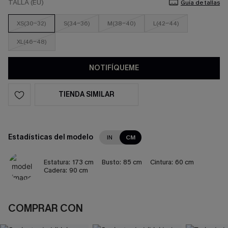
TALLA (EU)
Guía de tallas
XS(30-32)
S(34-36)
M(38-40)
L(42-44)
XL(46-48)
NOTIFÍQUEME
TIENDA SIMILAR
Estadísticas del modelo
IN
CM
Estatura:
173 cm
Busto:
85 cm
Cintura:
60 cm
Cadera:
90 cm
COMPRAR CON