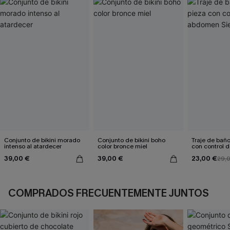
Conjunto de bikini morado
Conjunto de bikini boho
Traje de bañ
intenso al atardecer
color bronce miel
con control
Sienna Sun
39,00 €
39,00 €
23,00 €
29,
COMPRADOS FRECUENTEMENTE JUNTOS