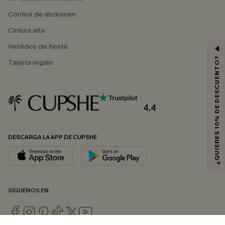
Control de abdomen
Cintura alta
Vestidos de fiesta
¿QUIERES 10% DE DESCUENTO?
Tarjeta regalo
4.4
DESCARGA LA APP DE CUPSHE
SÍGUENOS EN