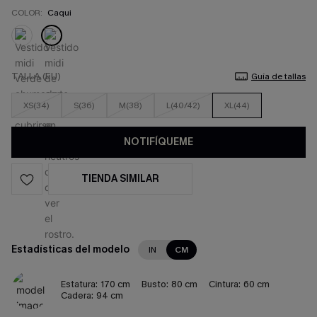
COLOR:
Caqui
TALLA (EU)
Guía de tallas
XS(34)
S(36)
M(38)
L(40/42)
XL(44)
NOTIFÍQUEME
TIENDA SIMILAR
Estadísticas del modelo
IN
CM
Estatura:
170 cm
Busto:
80 cm
Cintura:
60 cm
Cadera:
94 cm