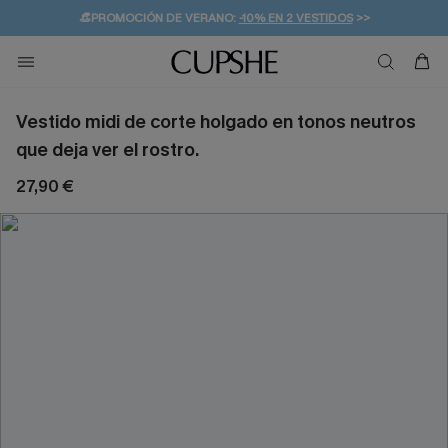
👒PROMOCIÓN DE VERANO:
-10% EN 2 VESTIDOS
>>
🚚ENVÍO GRATUITO A PARTIR DE 49 € >>
💌¡SUSCRIBIRSE & GANAR -10% EXTRA!
Vestido midi de corte holgado en tonos neutros
que deja ver el rostro.
27,90 €