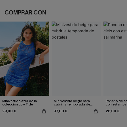
COMPRAR CON
Minivestido azul de la
Minivestido beige para
Poncho de col
colección Low Tide
cubrir la temporada de
con estampad
postales
marina
29,00 €
37,00 €
26,00 €