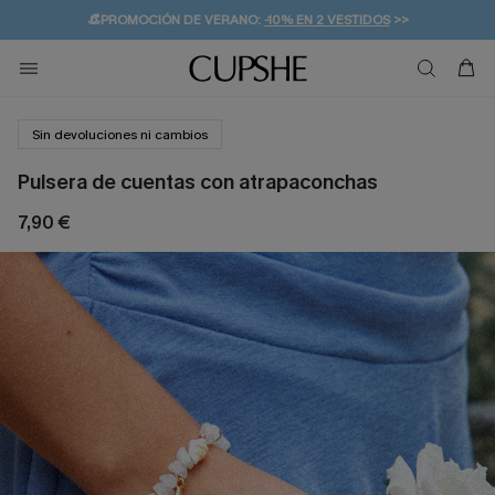
👒PROMOCIÓN DE VERANO:
-10% EN 2 VESTIDOS
>>
🚚ENVÍO GRATUITO A PARTIR DE 49 € >>
💌¡SUSCRIBIRSE & GANAR -10% EXTRA!
Sin devoluciones ni cambios
Pulsera de cuentas con atrapaconchas
7,90 €