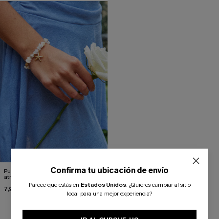
Confirma tu ubicación de envío
Pulsera de cuentas con
atrapaconchas
Parece que estás en
Estados Unidos
.
¿Quieres cambiar al sitio
¿NUEVO EN CUPSHE?
7,90 €
local para una mejor experiencia?
-10% extra sin compra mínima