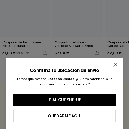
Conjunto de bikini Sweet
Conjunto de bikini azul
Conjunto de b
Side con lunares
verdoso Saltwater Skies
Coffee Date
31,00 €
32,00 €
32,00 €
34,00 €
Confirma tu ubicación de envío
RESEÑAS DE CLIENTES
Parece que estás en
Estados Unidos
.
¿Quieres cambiar al sitio
local para una mejor experiencia?
0.0
IR AL CUPSHE-US
Sé el Primero en Reseñar
QUEDARME AQUÍ
¡Gana más de 30 puntos por cada reseña que dejes!