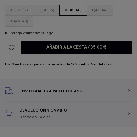
XS(30-32)
S(34-36)
M(38-40)
L(42-44)
XL(46-48)
Entrega estimada: 20 ago.
AÑADIR A LA CESTA
/
35,00 €
Los Sunchasers ganarán alrededor de
175
puntos.
Ver detalles
ENVÍO GRATIS A PARTIR DE 49 €
DEVOLUCIÓN Y CAMBIO
Dentro de 30 días