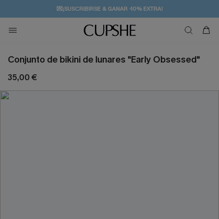
💌¡SUSCRIBIRSE & GANAR -10% EXTRA!
🚚ENVÍO GRATUITO A PARTIR DE 49 € >>
Conjunto de bikini de lunares "Early Obsessed"
35,00 €