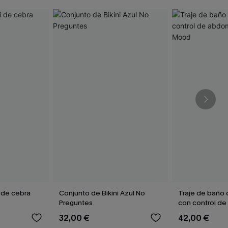
i de cebra
Conjunto de Bikini Azul No
Traje de baño 
Preguntes
con control d
Poolside Moo
32,00 €
42,00 €