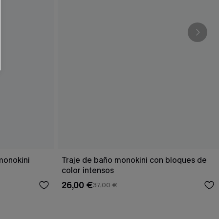
RSE
r este formulario, usted acepta nuestros
acidad
, y además acepta recibir correos
ticos de Cupshe en cualquier momento del
r ninguna compra. Podemos utilizar la
ductos y ofertas adaptados a su perfil.
 monokini
Traje de baño monokini con bloques de
color intensos
26,00 €
37,00 €