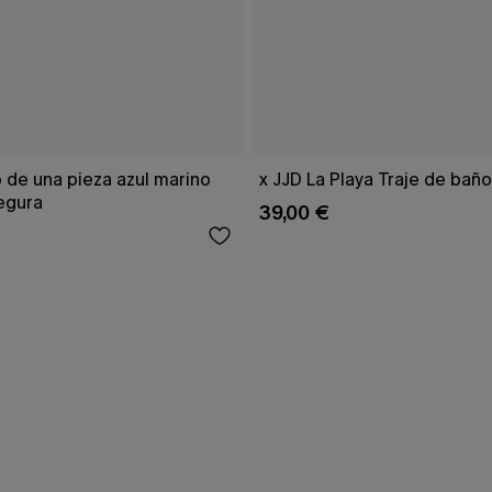
 de una pieza azul marino
x JJD La Playa Traje de bañ
egura
39,00 €