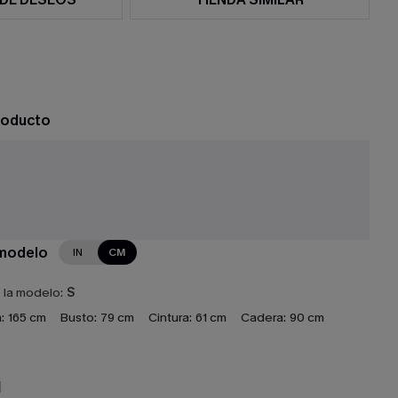
roducto
 modelo
IN
CM
e la modelo:
S
:
165 cm
Busto:
79 cm
Cintura:
61 cm
Cadera:
90 cm
N