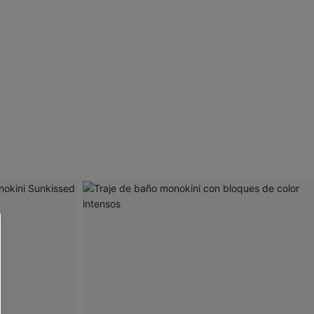
 CUPSHE?
ompra mínima