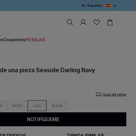
€ / Español
os
Ocasiones
REBAJAS
 de una pieza Seaside Darling Navy
Guía de tallas
8)
M(40)
L(42)
XL(44)
NOTIFÍQUEME
 DE DESEOS
TIENDA SIMILAR