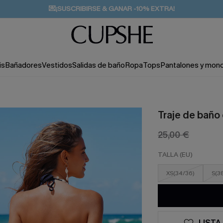
💌¡SUSCRIBIRSE & GANAR -10% EXTRA!
🚚ENVÍO GRATUITO A PARTIR DE 49 € >>
is
Bañadores
Vestidos
Salidas de baño
Ropa
Tops
Pantalones y mon
Traje de baño
25,00 €
TALLA (EU)
XS(34/36)
S(3
LISTA