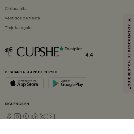
Cintura alta
Vestidos de fiesta
¿QUIERES 10% DE DESCUENTO?
Tarjeta regalo
4.4
DESCARGA LA APP DE CUPSHE
SÍGUENOS EN