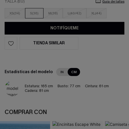
TALLA (EU)
Guía de tallas
XS(34)
S(36)
M(38)
L(40/42)
XL(44)
NOTIFÍQUEME
TIENDA SIMILAR
Estadísticas del modelo
IN
CM
Estatura:
165 cm
Busto:
77 cm
Cintura:
61 cm
Cadera:
81 cm
COMPRAR CON