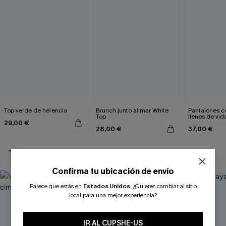
Top verde de herencia
Brunch junto al mar White
Pantalones co
Top
llenos de vid
29,00 €
28,00 €
37,00 €
TAMBIÉN TE PUEDE GUSTAR
Confirma tu ubicación de envío
Parece que estás en
Estados Unidos
.
¿Quieres cambiar al sitio
local para una mejor experiencia?
IR AL CUPSHE-US