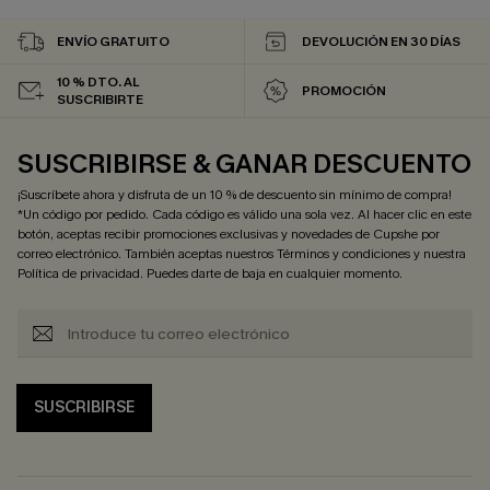
ENVÍO GRATUITO
DEVOLUCIÓN EN 30 DÍAS
10 % DTO. AL
PROMOCIÓN
SUSCRIBIRTE
SUSCRIBIRSE & GANAR DESCUENTO
¡Suscríbete ahora y disfruta de un 10 % de descuento sin mínimo de compra!
*Un código por pedido. Cada código es válido una sola vez. Al hacer clic en este
botón, aceptas recibir promociones exclusivas y novedades de Cupshe por
correo electrónico. También aceptas nuestros
Términos y condiciones
y nuestra
Política de privacidad
. Puedes darte de baja en cualquier momento.
SUSCRIBIRSE