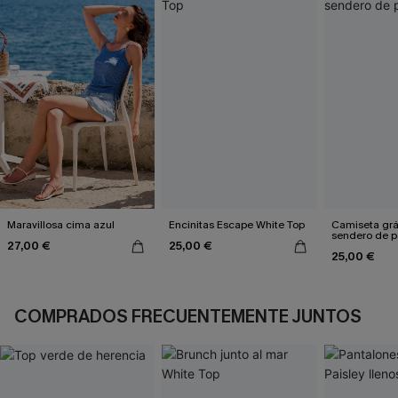
Maravillosa cima azul
Encinitas Escape White Top
Camiseta grá
sendero de p
27,00 €
25,00 €
25,00 €
COMPRADOS FRECUENTEMENTE JUNTOS