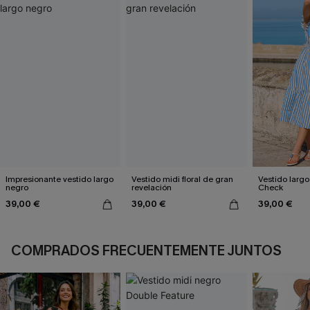
Impresionante vestido largo
Vestido midi floral de gran
Vestido largo
negro
revelación
Check
39,00 €
39,00 €
39,00 €
COMPRADOS FRECUENTEMENTE JUNTOS