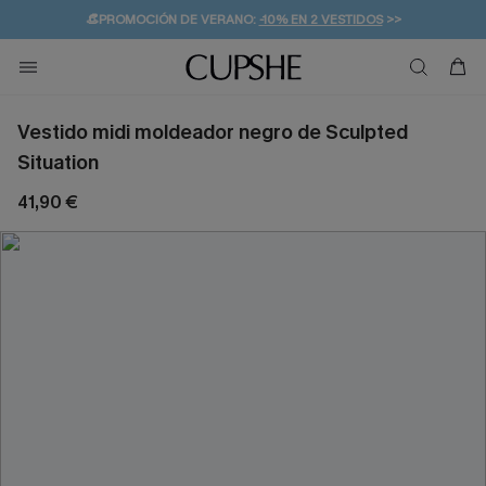
👒PROMOCIÓN DE VERANO:
-10% EN 2 VESTIDOS
>>
🚚ENVÍO GRATUITO A PARTIR DE 49 € >>
💌¡SUSCRIBIRSE & GANAR -10% EXTRA!
Vestido midi moldeador negro de Sculpted
Situation
41,90 €