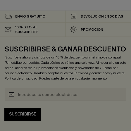
ENVÍO GRATUITO
DEVOLUCIÓN EN 30 DÍAS
10 % DTO. AL
PROMOCIÓN
SUSCRIBIRTE
SUSCRIBIRSE & GANAR DESCUENTO
¡Suscríbete ahora y disfruta de un 10 % de descuento sin mínimo de compra!
*Un código por pedido. Cada código es válido una sola vez. Al hacer clic en este
botón, aceptas recibir promociones exclusivas y novedades de Cupshe por
correo electrónico. También aceptas nuestros
Términos y condiciones
y nuestra
Política de privacidad
. Puedes darte de baja en cualquier momento.
SUSCRIBIRSE