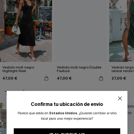
Vestido midi negro
Vestido midi negro Double
Vestido largo
Highlight Reel
Feature
lateral verde
47,00 €
47,00 €
27,00 €
TAMBIÉN TE PUEDE GUSTAR
Confirma tu ubicación de envío
Parece que estás en
Estados Unidos
.
¿Quieres cambiar al sitio
local para una mejor experiencia?