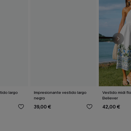
tido largo
Impresionante vestido largo
Vestido midi f
negro
Believer
39,00 €
42,00 €