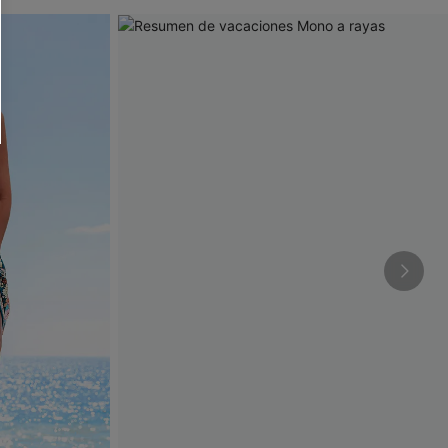
RSE
r este formulario, usted acepta nuestros
acidad
, y además acepta recibir correos
ticos de Cupshe en cualquier momento del
r ninguna compra. Podemos utilizar la
ductos y ofertas adaptados a su perfil.