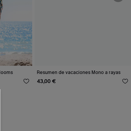
 CUPSHE?
Blooms
Resumen de vacaciones Mono a rayas
43,00 €
ompra mínima