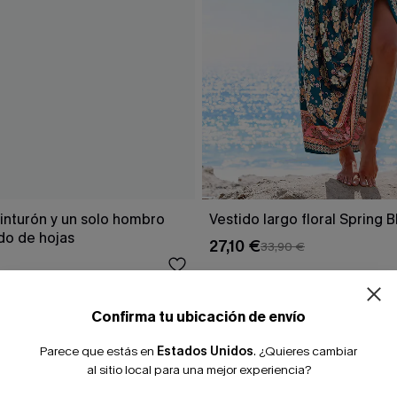
¿NUEVO EN
inturón y un solo hombro
Vestido largo floral Spring 
o de hojas
27,10 €
33,90 €
-10% extra sin c
Confirma tu ubicación de envío
Parece que estás en
Estados Unidos
.
¿Quieres cambiar
al sitio local para una mejor experiencia?