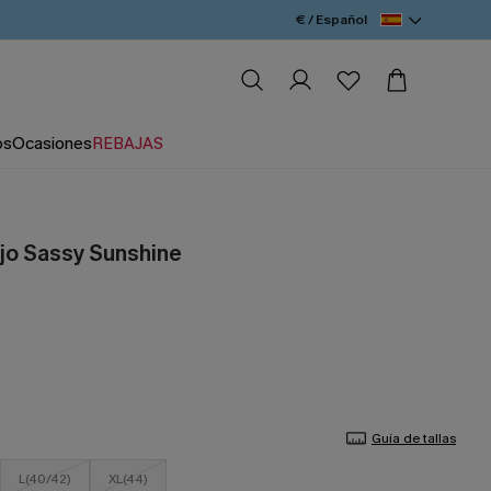
€ / Español
os
Ocasiones
REBAJAS
ojo Sassy Sunshine
Guía de tallas
L(40/42)
XL(44)