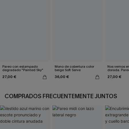
Pareo con estampado
Mono de cobertura color
Nos vemos en
degradado "Painted Sky"
beige Soft Serve
dorada. Pareo
27,00 €
36,00 €
27,00 €
COMPRADOS FRECUENTEMENTE JUNTOS