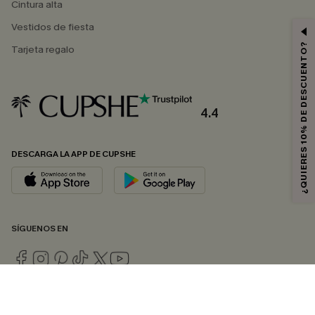
Cintura alta
Vestidos de fiesta
¿QUIERES 10% DE DESCUENTO?
Tarjeta regalo
4.4
DESCARGA LA APP DE CUPSHE
SÍGUENOS EN