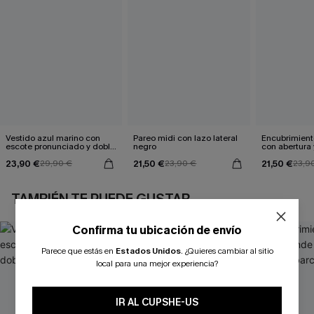
Vestido azul marino con
Pareo midi con lazo lateral
Encubrimient
escote pronunciado y doble
negro
con abertura 
cintura anudada
23,90 €
21,50 €
21,50 €
29,90 €
23,90 €
23,9
TAMBIÉN TE PUEDE GUSTAR
Confirma tu ubicación de envío
Parece que estás en
Estados Unidos
.
¿Quieres cambiar al sitio
local para una mejor experiencia?
IR AL CUPSHE-US