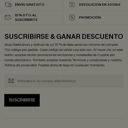
ENVÍO GRATUITO
DEVOLUCIÓN EN 30 DÍAS
10 % DTO. AL
PROMOCIÓN
SUSCRIBIRTE
SUSCRIBIRSE & GANAR DESCUENTO
¡Suscríbete ahora y disfruta de un 10 % de descuento sin mínimo de compra!
*Un código por pedido. Cada código es válido una sola vez. Al hacer clic en este
botón, aceptas recibir promociones exclusivas y novedades de Cupshe por
correo electrónico. También aceptas nuestros
Términos y condiciones
y nuestra
Política de privacidad
. Puedes darte de baja en cualquier momento.
SUSCRIBIRSE