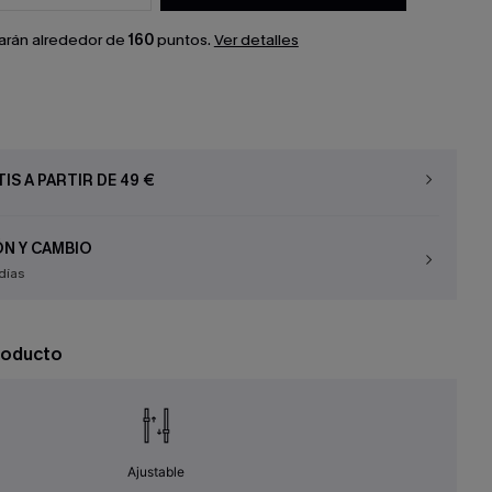
arán alrededor de
160
puntos.
Ver detalles
IS A PARTIR DE 49 €
N Y CAMBIO
días
roducto
Ajustable