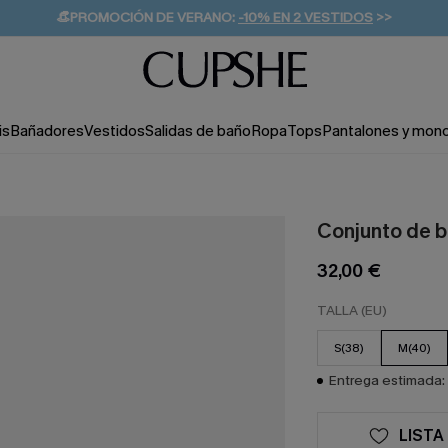
👒PROMOCIÓN DE VERANO:
-10% EN 2 VESTIDOS
>>
🚚ENVÍO GRATUITO A PARTIR DE 49 € >>
💌¡SUSCRIBIRSE & GANAR -10% EXTRA!
is
Bañadores
Vestidos
Salidas de baño
Ropa
Tops
Pantalones y mon
Conjunto de bi
32,00 €
TALLA (EU)
S(38)
M(40)
Entrega estimada: 
LISTA