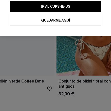
IR AL CUPSHE-US
QUEDARME AQUÍ
ikini verde Coffee Date
Conjunto de bikini floral co
antiguos
32,00 €