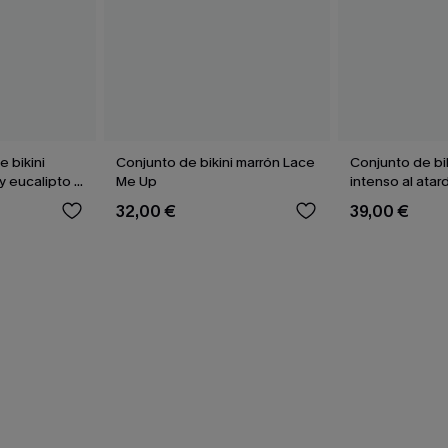
 bikini
Conjunto de bikini marrón Lace
Conjunto de bi
y eucalipto y
Me Up
intenso al atar
alto
32,00 €
39,00 €