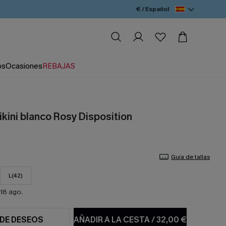
€ / Español
os
Ocasiones
REBAJAS
kini blanco Rosy Disposition
Guía de tallas
L(42)
18 ago.
 DE DESEOS
AÑADIR A LA CESTA
/
32,00 €