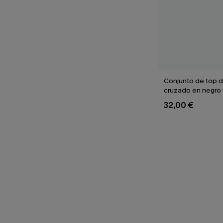
Conjunto de top de
cruzado en negro 
braguitas de talle 
32,00 €