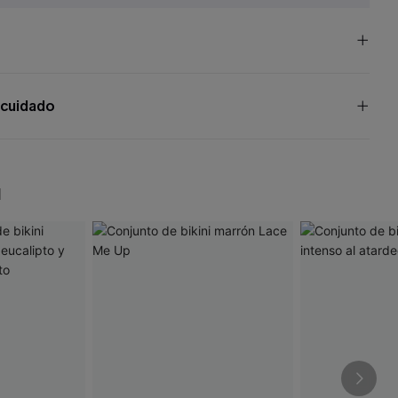
 cuidado
N