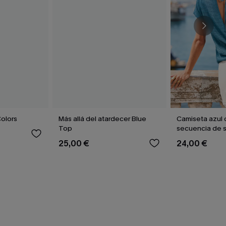
Colors
Más allá del atardecer Blue
Camiseta azul 
Top
secuencia de 
25,00 €
24,00 €