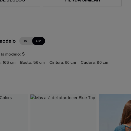
 modelo
IN
CM
e la modelo:
S
:
168 cm
Busto:
86 cm
Cintura:
66 cm
Cadera:
86 cm
N