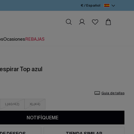
€ / Español
os
Ocasiones
REBAJAS
espirar Top azul
Guía de tallas
L(40/42)
XL(44)
NOTIFÍQUEME
 DE DESEOS
TIENDA SIMILAR