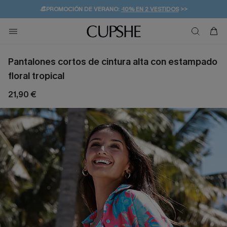
👒PROMOCIÓN DE VERANO:
-10% EN 2 VESTIDOS
>>
🚚ENVÍO GRATUITO A PARTIR DE 49 € >>
💌¡SUSCRIBIRSE & GANAR -10% EXTRA!
Pantalones cortos de cintura alta con estampado
floral tropical
21,90 €