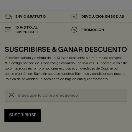
ENVÍO GRATUITO
DEVOLUCIÓN EN 30 DÍAS
10 % DTO. AL
PROMOCIÓN
SUSCRIBIRTE
SUSCRIBIRSE & GANAR DESCUENTO
¡Suscríbete ahora y disfruta de un 10 % de descuento sin mínimo de compra!
*Un código por pedido. Cada código es válido una sola vez. Al hacer clic en este
botón, aceptas recibir promociones exclusivas y novedades de Cupshe por
correo electrónico. También aceptas nuestros
Términos y condiciones
y nuestra
Política de privacidad
. Puedes darte de baja en cualquier momento.
SUSCRIBIRSE