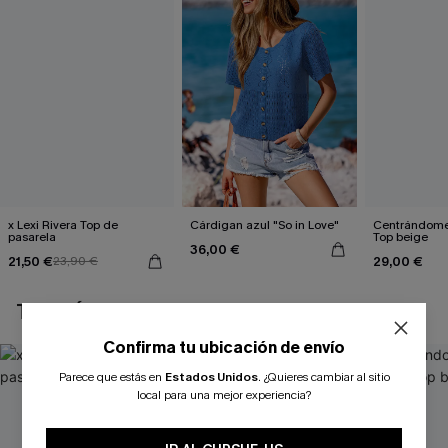
x Lexi Rivera Top de
Cárdigan azul "So in Love"
Centrándome
pasarela
Top beige
36,00 €
21,50 €
29,00 €
23,90 €
TAMBIÉN TE PUEDE GUSTAR
Confirma tu ubicación de envío
Parece que estás en
Estados Unidos
.
¿Quieres cambiar al sitio
local para una mejor experiencia?