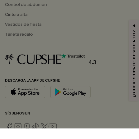
Control de abdomen
Cintura alta
Vestidos de fiesta
¿QUIERES 10% DE DESCUENTO?
Tarjeta regalo
4.3
DESCARGA LA APP DE CUPSHE
SÍGUENOS EN