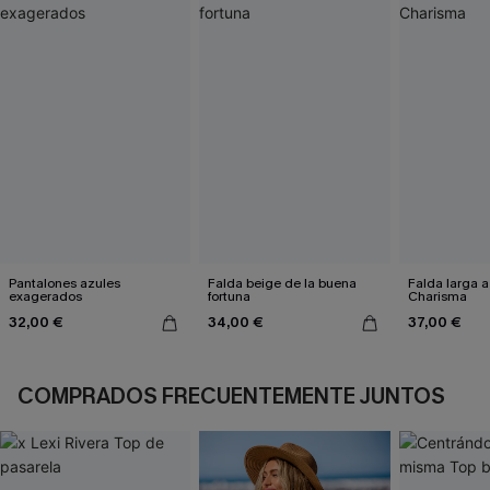
Pantalones azules
Falda beige de la buena
Falda larga a
exagerados
fortuna
Charisma
32,00 €
34,00 €
37,00 €
COMPRADOS FRECUENTEMENTE JUNTOS