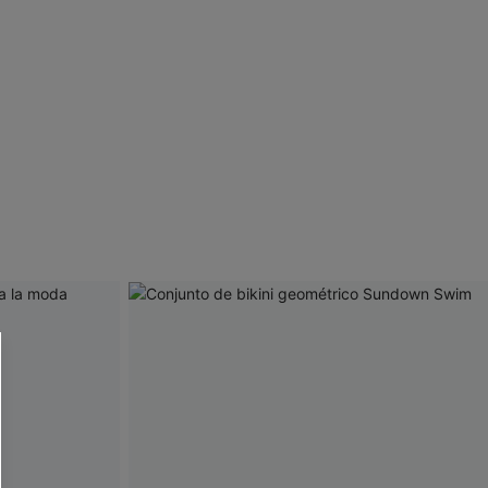
 CUPSHE?
ompra mínima