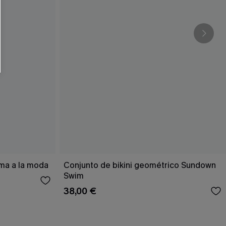
RSE
r este formulario, usted acepta nuestros
acidad
, y además acepta recibir correos
ticos de Cupshe en cualquier momento del
r ninguna compra. Podemos utilizar la
ductos y ofertas adaptados a su perfil.
ema a la moda
Conjunto de bikini geométrico Sundown
Swim
38,00 €