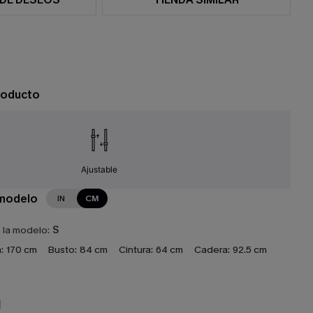
roducto
Ajustable
 modelo
IN
CM
e la modelo:
S
:
170 cm
Busto:
84 cm
Cintura:
64 cm
Cadera:
92.5 cm
N