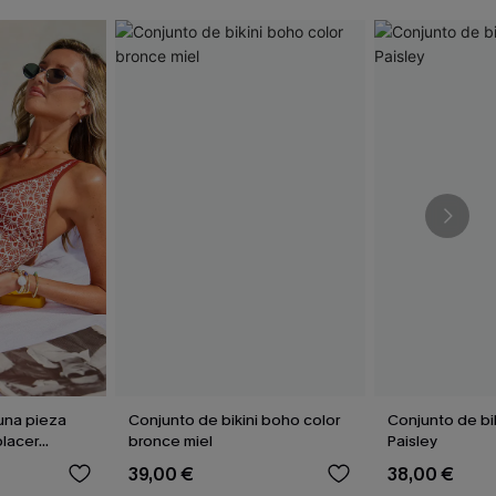
una pieza
Conjunto de bikini boho color
Conjunto de bik
lacer
bronce miel
Paisley
39,00 €
38,00 €