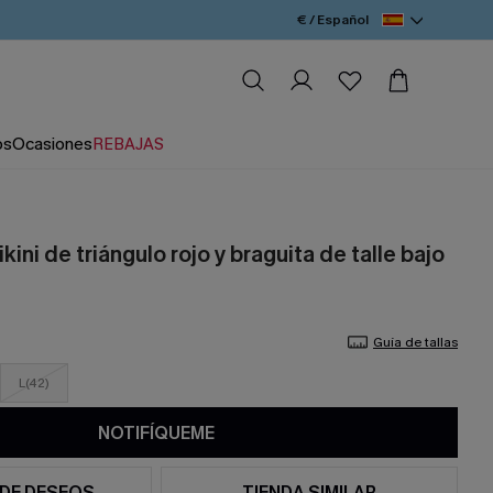
€ / Español
os
Ocasiones
REBAJAS
kini de triángulo rojo y braguita de talle bajo
Guía de tallas
L(42)
NOTIFÍQUEME
 DE DESEOS
TIENDA SIMILAR