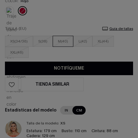
COLOR:
Rojo
TALLA (EU)
Guía de tallas
XS(34/36)
S(38)
M(40)
L(42)
XL(44)
XXL(46)
NOTIFÍQUEME
TIENDA SIMILAR
Estadísticas del modelo
IN
CM
Talla de la modelo:
XS
Estatura:
179 cm
Busto:
110 cm
Cintura:
88 cm
Cadera:
129 cm