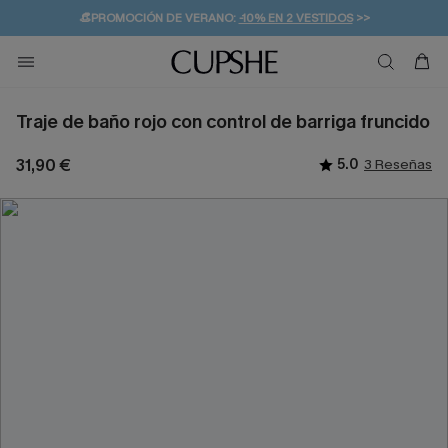
👒PROMOCIÓN DE VERANO:
-10% EN 2 VESTIDOS
>>
🚚ENVÍO GRATUITO A PARTIR DE 49 € >>
💌¡SUSCRIBIRSE & GANAR -10% EXTRA!
Traje de baño rojo con control de barriga fruncido
31,90 €
5.0
3 Reseñas