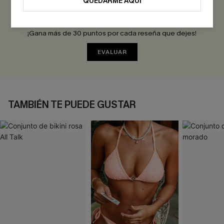
QUEDARME AQUÍ
Sé el Primero en Reseñar
¡Gana más de 30 puntos por cada reseña que dejes!
EVALUAR
TAMBIÉN TE PUEDE GUSTAR