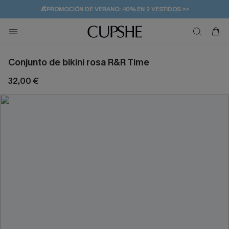
👒PROMOCIÓN DE VERANO:
-10% EN 2 VESTIDOS
>>
🚚ENVÍO GRATUITO A PARTIR DE 49 € >>
💌¡SUSCRIBIRSE & GANAR -10% EXTRA!
Conjunto de bikini rosa R&R Time
32,00 €