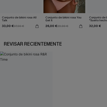
Conjunto de bikini rosa All
Conjunto de bikini rosa You
Conjunto de 
Talk
Get It
"Sueño hecho
33,00 €
26,00 €
32,00 €
37,00 €
29,00 €
REVISAR RECIENTEMENTE