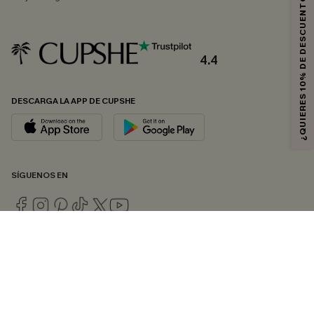
¿QUIERES 10% DE DESCUENTO?
4.4
DESCARGA LA APP DE CUPSHE
SÍGUENOS EN
© 2026 CUPSHE ESPAÑA
Consulte nuestras
Condiciones Generales
,
Política de Privacidad
y
Declaración de accesibilidad
.