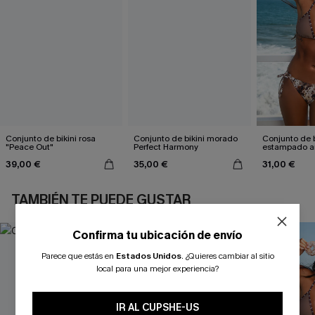
Conjunto de bikini rosa
Conjunto de bikini morado
Conjunto de b
"Peace Out"
Perfect Harmony
estampado a
atractivo
39,00 €
35,00 €
31,00 €
TAMBIÉN TE PUEDE GUSTAR
Confirma tu ubicación de envío
Parece que estás en
Estados Unidos
.
¿Quieres cambiar al sitio
local para una mejor experiencia?
IR AL CUPSHE-US