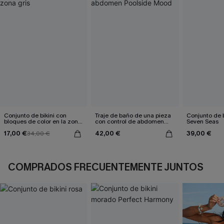
Conjunto de bikini con
Traje de baño de una pieza
Conjunto de b
bloques de color en la zona
con control de abdomen
Seven Seas
gris
Poolside Mood
17,00 €
42,00 €
39,00 €
34,00 €
COMPRADOS FRECUENTEMENTE JUNTOS