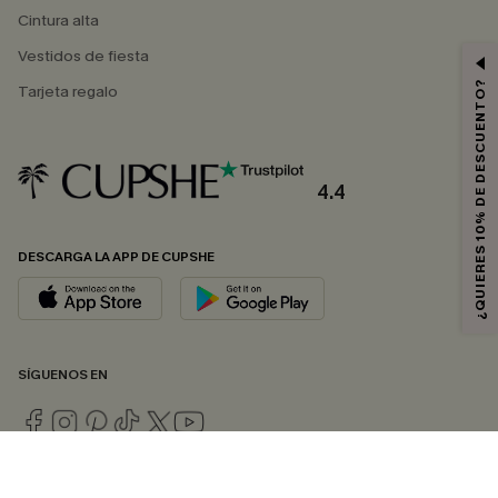
Cintura alta
Vestidos de fiesta
¿QUIERES 10% DE DESCUENTO?
Tarjeta regalo
4.4
DESCARGA LA APP DE CUPSHE
SÍGUENOS EN