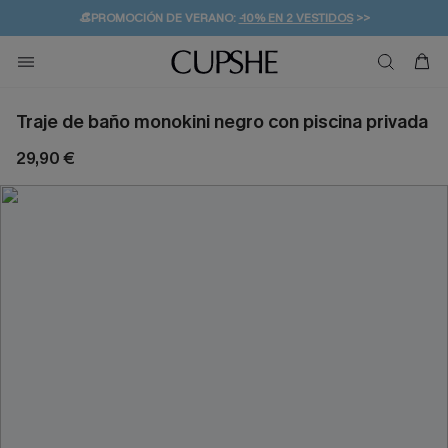
👒PROMOCIÓN DE VERANO:
-10% EN 2 VESTIDOS
>>
🚚ENVÍO GRATUITO A PARTIR DE 49 € >>
💌¡SUSCRIBIRSE & GANAR -10% EXTRA!
Traje de baño monokini negro con piscina privada
29,90 €