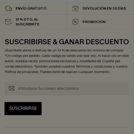
ENVÍO GRATUITO
DEVOLUCIÓN EN 30 DÍAS
10 % DTO. AL
PROMOCIÓN
SUSCRIBIRTE
SUSCRIBIRSE & GANAR DESCUENTO
¡Suscríbete ahora y disfruta de un 10 % de descuento sin mínimo de compra!
*Un código por pedido. Cada código es válido una sola vez. Al hacer clic en este
botón, aceptas recibir promociones exclusivas y novedades de Cupshe por
correo electrónico. También aceptas nuestros
Términos y condiciones
y nuestra
Política de privacidad
. Puedes darte de baja en cualquier momento.
SUSCRIBIRSE