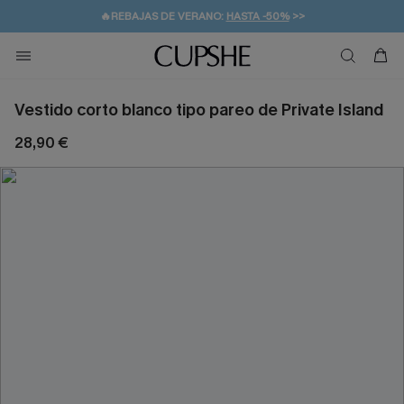
💌¡SUSCRIBIRSE & GANAR -10% EXTRA!
🚚ENVÍO GRATUITO A PARTIR DE 49 € >>
Vestido corto blanco tipo pareo de Private Island
28,90 €