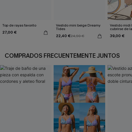
Top de rayas favorito
Vestido mini beige Dreamy
Vestido midi 
Tides
cubrirse de l
27,00 €
22,40 €
39,00 €
24,90 €
COMPRADOS FRECUENTEMENTE JUNTOS