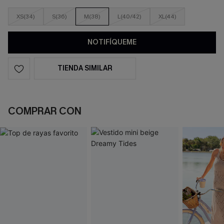
XS(34)
S(36)
M(38)
L(40/42)
XL(44)
NOTIFÍQUEME
TIENDA SIMILAR
COMPRAR CON