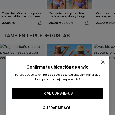
Traje de baño de una pieza
Conjunto de top de bikini
Vestido azul
con espalda con cordones y
tropical reversible y braga
escote pronu
aleteo floral
de talle medio Escaping
cintura anud
32,00 €
26,00 €
23,90 €
29,00 €
29,
TAMBIÉN TE PUEDE GUSTAR
Confirma tu ubicación de envío
Parece que estás en
Estados Unidos
.
¿Quieres cambiar al sitio
local para una mejor experiencia?
IR AL CUPSHE-US
QUEDARME AQUÍ