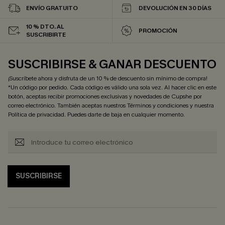
ENVÍO GRATUITO
DEVOLUCIÓN EN 30 DÍAS
10 % DTO. AL
PROMOCIÓN
SUSCRIBIRTE
SUSCRIBIRSE & GANAR DESCUENTO
¡Suscríbete ahora y disfruta de un 10 % de descuento sin mínimo de compra!
*Un código por pedido. Cada código es válido una sola vez. Al hacer clic en este
botón, aceptas recibir promociones exclusivas y novedades de Cupshe por
correo electrónico. También aceptas nuestros
Términos y condiciones
y nuestra
Política de privacidad
. Puedes darte de baja en cualquier momento.
SUSCRIBIRSE