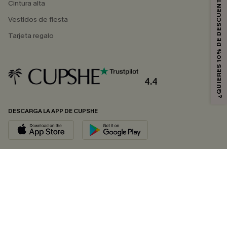
¿QUIERES 10% DE DESCUENTO?
Cintura alta
Vestidos de fiesta
Tarjeta regalo
4.4
DESCARGA LA APP DE CUPSHE
SÍGUENOS EN