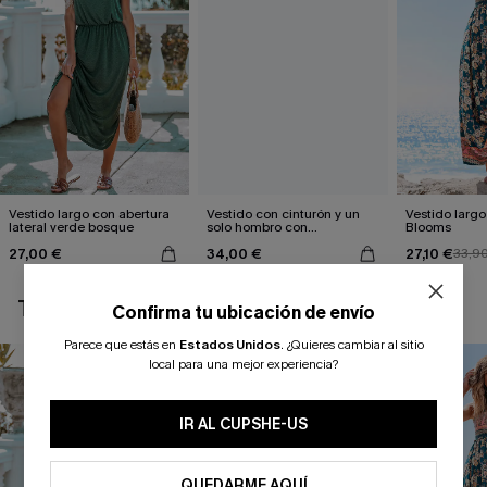
Vestido largo con abertura
Vestido con cinturón y un
Vestido largo 
lateral verde bosque
solo hombro con
Blooms
estampado de hojas
27,00 €
34,00 €
27,10 €
33,9
TAMBIÉN TE PUEDE GUSTAR
Confirma tu ubicación de envío
Parece que estás en
Estados Unidos
.
¿Quieres cambiar al sitio
local para una mejor experiencia?
IR AL CUPSHE-US
QUEDARME AQUÍ