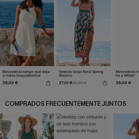
Minivestido beige que deja
Vestido largo floral Spring
Minivestido t
a todos boquiabiertos
Blooms
for a While"
39,00 €
27,10 €
39,00 €
33,90 €
COMPRADOS FRECUENTEMENTE JUNTOS