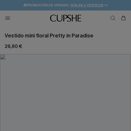
👒PROMOCIÓN DE VERANO:
-10% EN 2 VESTIDOS
>>
🚚ENVÍO GRATUITO A PARTIR DE 49 € >>
💌¡SUSCRIBIRSE & GANAR -10% EXTRA!
Vestido mini floral Pretty in Paradise
26,90 €