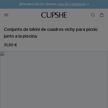
👒PROMOCIÓN DE VERANO:
-10% EN 2 VESTIDOS
>>
🚚ENVÍO GRATUITO A PARTIR DE 49 € >>
💌¡SUSCRIBIRSE & GANAR -10% EXTRA!
Conjunto de bikini de cuadros vichy para picnic
junto a la piscina
31,90 €