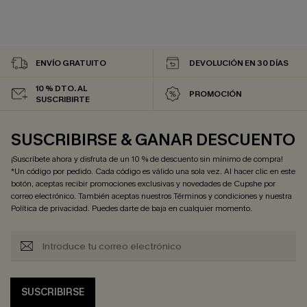
ENVÍO GRATUITO
DEVOLUCIÓN EN 30 DÍAS
10 % DTO. AL
PROMOCIÓN
SUSCRIBIRTE
SUSCRIBIRSE & GANAR DESCUENTO
¡Suscríbete ahora y disfruta de un 10 % de descuento sin mínimo de compra!
*Un código por pedido. Cada código es válido una sola vez. Al hacer clic en este
botón, aceptas recibir promociones exclusivas y novedades de Cupshe por
correo electrónico. También aceptas nuestros
Términos y condiciones
y nuestra
Política de privacidad
. Puedes darte de baja en cualquier momento.
SUSCRIBIRSE