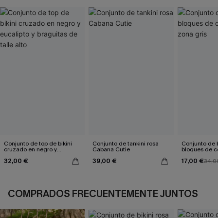
Conjunto de top de bikini
Conjunto de tankini rosa
Conjunto de b
cruzado en negro y
Cabana Cutie
bloques de co
eucalipto y braguitas de
gris
32,00 €
39,00 €
17,00 €
talle alto
34,0
COMPRADOS FRECUENTEMENTE JUNTOS