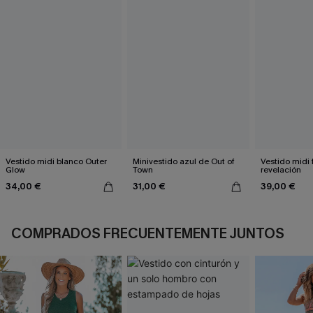
Vestido midi blanco Outer
Minivestido azul de Out of
Vestido midi 
Glow
Town
revelación
34,00 €
31,00 €
39,00 €
COMPRADOS FRECUENTEMENTE JUNTOS