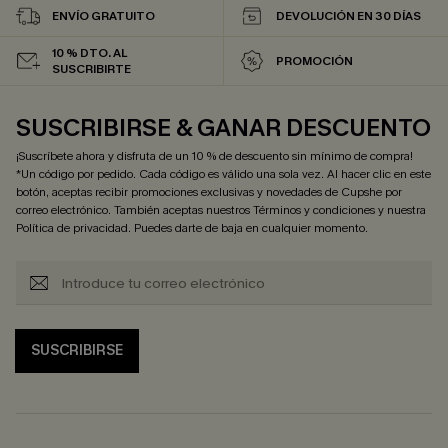
ENVÍO GRATUITO
DEVOLUCIÓN EN 30 DÍAS
10 % DTO. AL
PROMOCIÓN
SUSCRIBIRTE
SUSCRIBIRSE & GANAR DESCUENTO
¡Suscríbete ahora y disfruta de un 10 % de descuento sin mínimo de compra!
*Un código por pedido. Cada código es válido una sola vez. Al hacer clic en este
botón, aceptas recibir promociones exclusivas y novedades de Cupshe por
correo electrónico. También aceptas nuestros
Términos y condiciones
y nuestra
Política de privacidad
. Puedes darte de baja en cualquier momento.
SUSCRIBIRSE