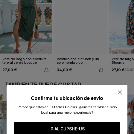
Vestido largo con abertura
Vestido con cinturón y un
Vestido largo 
lateral verde bosque
solo hombro con
Blooms
estampado de hojas
27,00 €
34,00 €
27,10 €
33,9
TAMBIÉN TE PUEDE GUSTAR
Confirma tu ubicación de envío
Parece que estás en
Estados Unidos
.
¿Quieres cambiar al sitio
local para una mejor experiencia?
IR AL CUPSHE-US