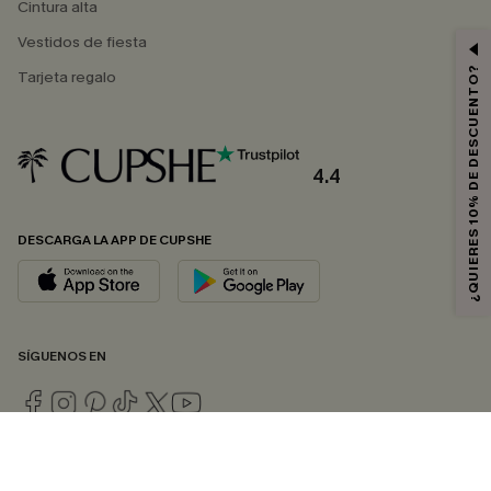
Cintura alta
Vestidos de fiesta
¿QUIERES 10% DE DESCUENTO?
Tarjeta regalo
4.4
DESCARGA LA APP DE CUPSHE
SÍGUENOS EN