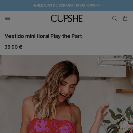
👒PROMOCIÓN DE VERANO:
-10% EN 2 VESTIDOS
>>
🚚ENVÍO GRATUITO A PARTIR DE 49 € >>
💌¡SUSCRIBIRSE & GANAR -10% EXTRA!
Vestido mini floral Play the Part
36,90 €