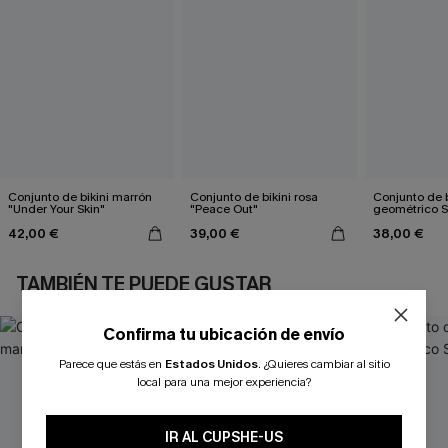
Conjunto de bikini marrón
Conjunto de bikini rosa
Conjunto de b
"Under Your Skin"
"Peace Out"
geométrico 
42,00 €
39,00 €
38,00 €
TAMBIÉN TE PUEDE GUSTAR
Confirma tu ubicación de envío
Parece que estás en
Estados Unidos
.
¿Quieres cambiar al sitio
local para una mejor experiencia?
IR AL CUPSHE-US