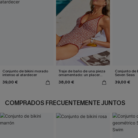
Conjunto de bikini morado
Traje de baño de una pieza
Conjunto de b
intenso al atardecer
ornamentado: un placer
Seven Seas
culpable
39,00 €
38,00 €
39,00 €
COMPRADOS FRECUENTEMENTE JUNTOS