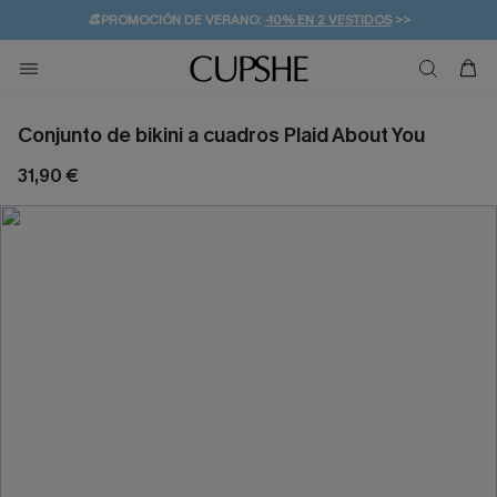
👒PROMOCIÓN DE VERANO:
-10% EN 2 VESTIDOS
>>
🚚ENVÍO GRATUITO A PARTIR DE 49 € >>
💌¡SUSCRIBIRSE & GANAR -10% EXTRA!
Conjunto de bikini a cuadros Plaid About You
31,90 €