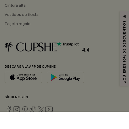
Cintura alta
Vestidos de fiesta
¿QUIERES 10% DE DESCUENTO?
Tarjeta regalo
4.4
DESCARGA LA APP DE CUPSHE
SÍGUENOS EN