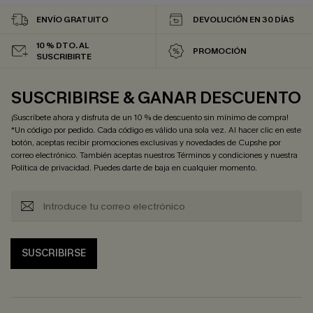
ENVÍO GRATUITO
DEVOLUCIÓN EN 30 DÍAS
10 % DTO. AL
PROMOCIÓN
SUSCRIBIRTE
SUSCRIBIRSE & GANAR DESCUENTO
¡Suscríbete ahora y disfruta de un 10 % de descuento sin mínimo de compra!
*Un código por pedido. Cada código es válido una sola vez. Al hacer clic en este
botón, aceptas recibir promociones exclusivas y novedades de Cupshe por
correo electrónico. También aceptas nuestros
Términos y condiciones
y nuestra
Política de privacidad
. Puedes darte de baja en cualquier momento.
SUSCRIBIRSE