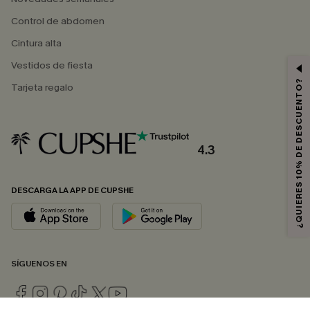
Control de abdomen
Cintura alta
Vestidos de fiesta
¿QUIERES 10% DE DESCUENTO?
Tarjeta regalo
4.3
DESCARGA LA APP DE CUPSHE
SÍGUENOS EN