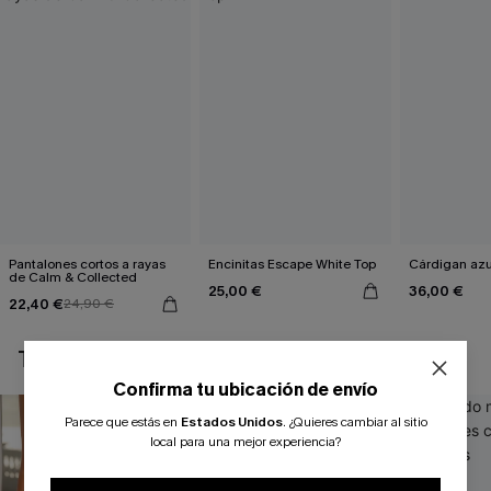
Pantalones cortos a rayas
Encinitas Escape White Top
Cárdigan azul
de Calm & Collected
25,00 €
36,00 €
22,40 €
24,90 €
TAMBIÉN TE PUEDE GUSTAR
Confirma tu ubicación de envío
Parece que estás en
Estados Unidos
.
¿Quieres cambiar al sitio
local para una mejor experiencia?