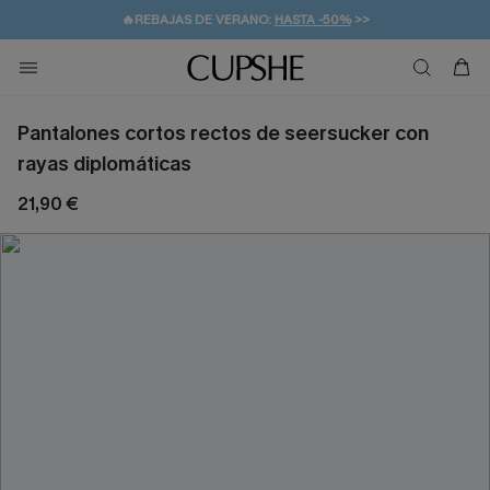
💌¡SUSCRIBIRSE & GANAR -10% EXTRA!
🚚ENVÍO GRATUITO A PARTIR DE 49 € >>
Pantalones cortos rectos de seersucker con
rayas diplomáticas
21,90 €