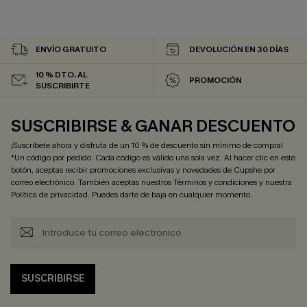
ENVÍO GRATUITO
DEVOLUCIÓN EN 30 DÍAS
10 % DTO. AL
PROMOCIÓN
SUSCRIBIRTE
SUSCRIBIRSE & GANAR DESCUENTO
¡Suscríbete ahora y disfruta de un 10 % de descuento sin mínimo de compra!
*Un código por pedido. Cada código es válido una sola vez. Al hacer clic en este
botón, aceptas recibir promociones exclusivas y novedades de Cupshe por
correo electrónico. También aceptas nuestros
Términos y condiciones
y nuestra
Política de privacidad
. Puedes darte de baja en cualquier momento.
SUSCRIBIRSE