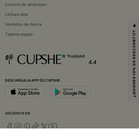
Control de abdomen
Cintura alta
Vestidos de fiesta
¿QUIERES 10% DE DESCUENTO?
Tarjeta regalo
4.4
DESCARGA LA APP DE CUPSHE
SÍGUENOS EN