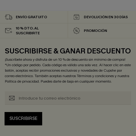
ENVÍO GRATUITO
DEVOLUCIÓN EN 30 DÍAS
10 % DTO. AL
PROMOCIÓN
SUSCRIBIRTE
SUSCRIBIRSE & GANAR DESCUENTO
¡Suscríbete ahora y disfruta de un 10 % de descuento sin mínimo de compra!
*Un código por pedido. Cada código es válido una sola vez. Al hacer clic en este
botón, aceptas recibir promociones exclusivas y novedades de Cupshe por
correo electrónico. También aceptas nuestros
Términos y condiciones
y nuestra
Política de privacidad
. Puedes darte de baja en cualquier momento.
SUSCRIBIRSE