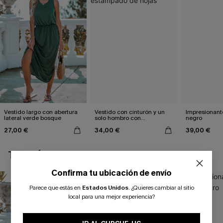
Vestido largo con abertura
Vestido con cinturón y un
Impresionante
lateral verde bosque
solo hombro con
negro
estampado de hojas
27,00 €
34,00 €
39,00 €
TAMBIÉN TE PUEDE GUSTAR
Confirma tu ubicación de envío
Parece que estás en
Estados Unidos
.
¿Quieres cambiar al sitio
local para una mejor experiencia?