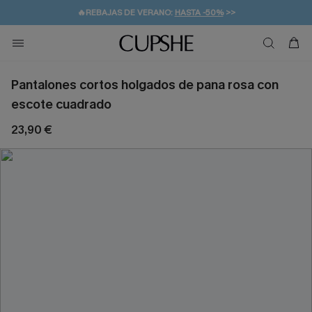
👒PROMOCIÓN DE VERANO:
-10% EN 2 VESTIDOS
>>
🚚ENVÍO GRATUITO A PARTIR DE 49 € >>
💌¡SUSCRIBIRSE & GANAR -10% EXTRA!
Pantalones cortos holgados de pana rosa con
escote cuadrado
23,90 €