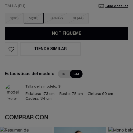
TALLA (EU)
Guía de tallas
S(36)
M(38)
L(40/42)
XL(44)
NOTIFÍQUEME
TIENDA SIMILAR
Estadísticas del modelo
IN
CM
Talla de la modelo:
S
Estatura:
173 cm
Busto:
78 cm
Cintura:
60 cm
Cadera:
84 cm
COMPRAR CON