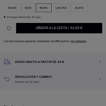
XS(34)
S(36)
M(38)
L(40/42)
XL(44)
Entrega estimada: 19 ago.
AÑADIR A LA CESTA
/
42,00 €
Los Sunchasers ganarán alrededor de
210
puntos.
Ver detalles
ENVÍO GRATIS A PARTIR DE 49 €
DEVOLUCIÓN Y CAMBIO
Dentro de 30 días