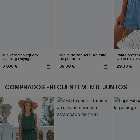
Minivestido vaquero
Minifalda vaquera (Artículo
Pantalones c
Chasing Daylight
de portada)
Good to Go S
37,00 €
39,00 €
29,00 €
COMPRADOS FRECUENTEMENTE JUNTOS