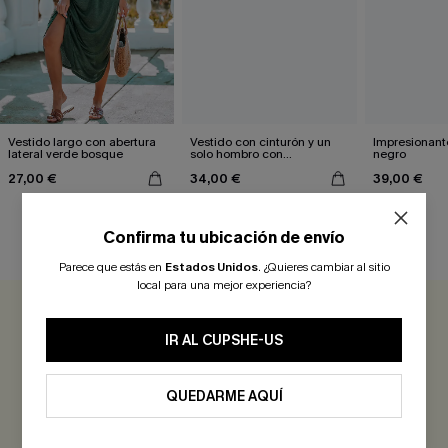
Vestido largo con abertura
Vestido con cinturón y un
Impresionante
lateral verde bosque
solo hombro con
negro
estampado de hojas
27,00 €
34,00 €
39,00 €
Confirma tu ubicación de envío
RESEÑAS DE CLIENTES
Parece que estás en
Estados Unidos
.
¿Quieres cambiar al sitio
local para una mejor experiencia?
0.0
IR AL CUPSHE-US
Sé el Primero en Reseñar
QUEDARME AQUÍ
¡Gana más de 30 puntos por cada reseña que dejes!
EVALUAR