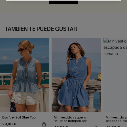
TAMBIÉN TE PUEDE GUSTAR
Eso fue fácil Blue Top
Minivestido vaquero
Minivestido a
"Buenos tiempos por
escapada de 
29,00 €
delante"