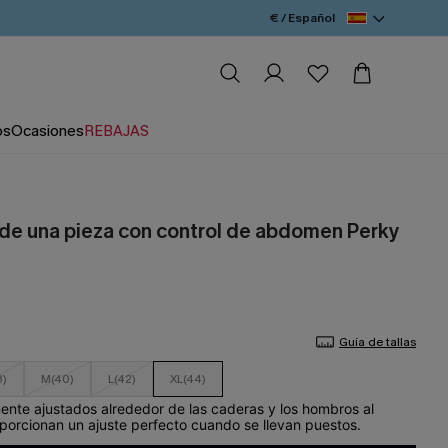
€ / Español
os
Ocasiones
REBAJAS
 de una pieza con control de abdomen Perky
Guía de tallas
8)
M(40)
L(42)
XL(44)
mente ajustados alrededor de las caderas y los hombros al
oporcionan un ajuste perfecto cuando se llevan puestos.