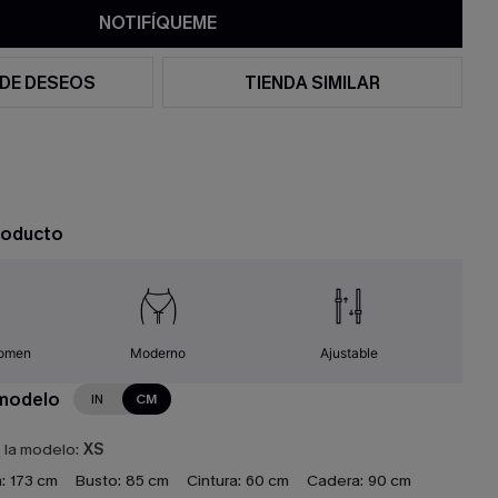
NOTIFÍQUEME
 DE DESEOS
TIENDA SIMILAR
roducto
domen
Moderno
Ajustable
 modelo
IN
CM
e la modelo:
XS
:
173 cm
Busto:
85 cm
Cintura:
60 cm
Cadera:
90 cm