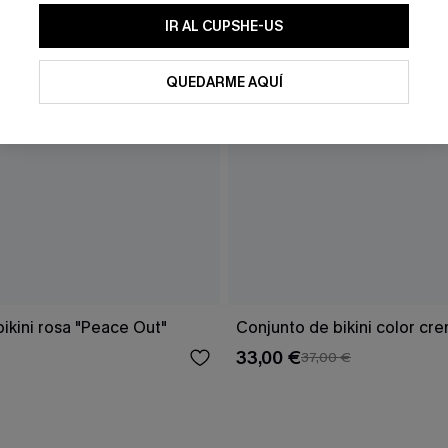
IR AL CUPSHE-US
QUEDARME AQUÍ
ikini rosa "Peace Out"
Conjunto de bikini color cr
33,00 €
37,00 €