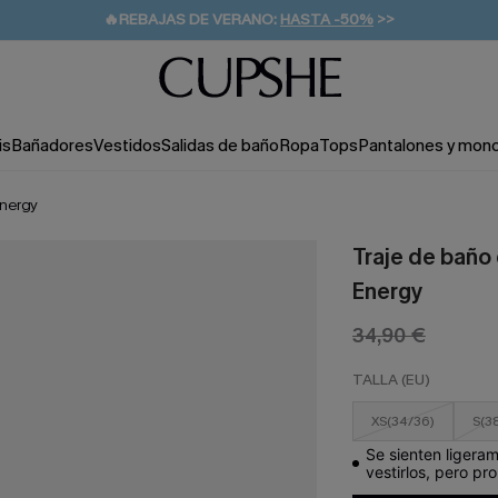
👒PROMOCIÓN DE VERANO:
-10% EN 2 VESTIDOS
>>
🚚ENVÍO GRATUITO A PARTIR DE 49 € >>
💌¡SUSCRIBIRSE & GANAR -10% EXTRA!
is
Bañadores
Vestidos
Salidas de baño
Ropa
Tops
Pantalones y mon
Energy
Traje de baño
Energy
34,90 €
TALLA (EU)
XS(34/36)
S(3
Se sienten ligera
vestirlos, pero pr