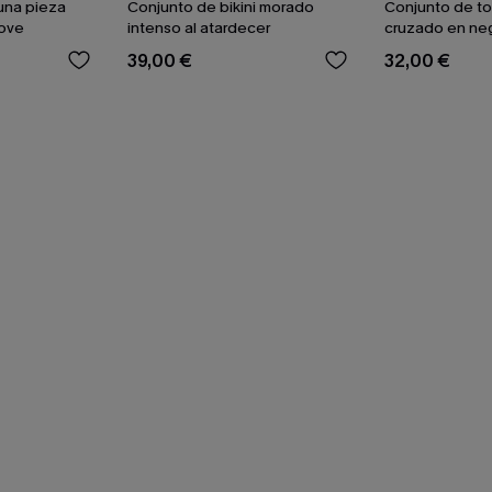
una pieza
Conjunto de bikini morado
Conjunto de to
Love
intenso al atardecer
cruzado en neg
braguitas de tal
39,00 €
32,00 €