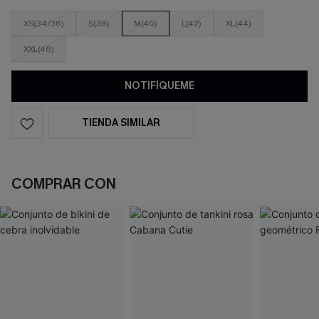
XS(34/36)
S(38)
M(40)
L(42)
XL(44)
XXL(46)
NOTIFÍQUEME
TIENDA SIMILAR
COMPRAR CON