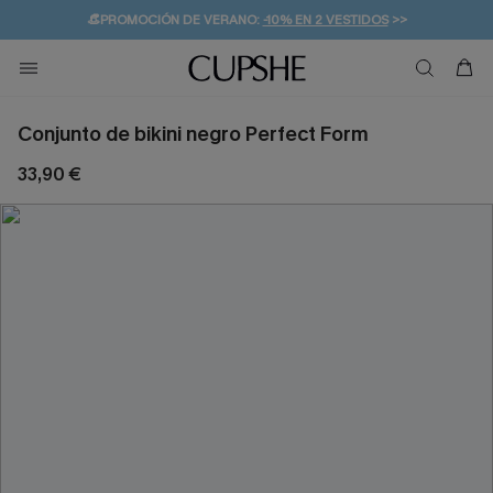
👒PROMOCIÓN DE VERANO:
-10% EN 2 VESTIDOS
>>
🚚ENVÍO GRATUITO A PARTIR DE 49 € >>
💌¡SUSCRIBIRSE & GANAR -10% EXTRA!
Conjunto de bikini negro Perfect Form
33,90 €