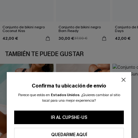
Conjunto de bikini negro
Conjunto de bikini negro
Conjunto de b
Coconut Kiss
Born Ready
Days
42,00 €
30,00 €
42,00 €
37,00 €
TAMBIÉN TE PUEDE GUSTAR
Confirma tu ubicación de envío
Parece que estás en
Estados Unidos
.
¿Quieres cambiar al sitio
local para una mejor experiencia?
IR AL CUPSHE-US
QUEDARME AQUÍ