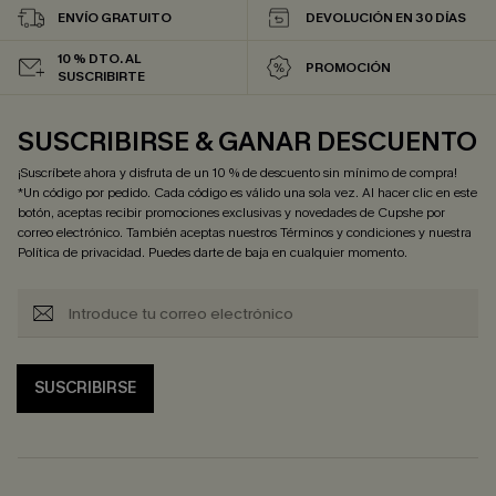
ENVÍO GRATUITO
DEVOLUCIÓN EN 30 DÍAS
10 % DTO. AL
PROMOCIÓN
SUSCRIBIRTE
SUSCRIBIRSE & GANAR DESCUENTO
¡Suscríbete ahora y disfruta de un 10 % de descuento sin mínimo de compra!
*Un código por pedido. Cada código es válido una sola vez. Al hacer clic en este
botón, aceptas recibir promociones exclusivas y novedades de Cupshe por
correo electrónico. También aceptas nuestros
Términos y condiciones
y nuestra
Política de privacidad
. Puedes darte de baja en cualquier momento.
SUSCRIBIRSE