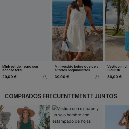
Minivestido negro con
Minivestido beige que deja
Vestido midi 
acceso total
a todos boquiabiertos
Flourish
29,00 €
39,00 €
39,00 €
COMPRADOS FRECUENTEMENTE JUNTOS