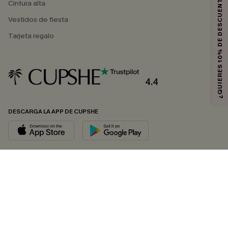
¿QUIERES 10% DE DESCUENTO?
Cintura alta
Vestidos de fiesta
Tarjeta regalo
4.4
DESCARGA LA APP DE CUPSHE
SÍGUENOS EN