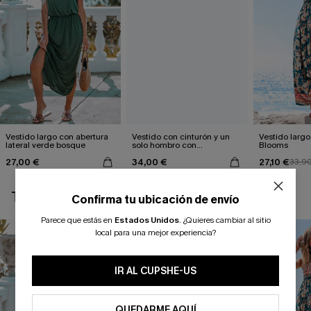
Vestido largo con abertura
Vestido con cinturón y un
Vestido largo 
lateral verde bosque
solo hombro con
Blooms
estampado de hojas
27,00 €
34,00 €
27,10 €
33,9
TAMBIÉN TE PUEDE GUSTAR
Confirma tu ubicación de envío
Parece que estás en
Estados Unidos
.
¿Quieres cambiar al sitio
local para una mejor experiencia?
IR AL CUPSHE-US
QUEDARME AQUÍ