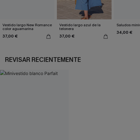
Vestido largo New Romance
Vestido largo azul de la
Saludos mini
color aguamarina
telonera
34,00 €
37,00 €
37,00 €
REVISAR RECIENTEMENTE