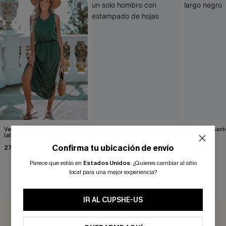
Vestido largo con abertura
Vestido con cinturón y un
Impresionante
lateral verde bosque
solo hombro con
negro
estampado de hojas
Confirma tu ubicación de envío
27,00 €
34,00 €
39,00 €
Parece que estás en
Estados Unidos
.
¿Quieres cambiar al sitio
local para una mejor experiencia?
RESEÑAS DE CLIENTES
IR AL CUPSHE-US
0.0