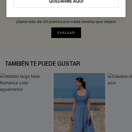
QUEDARME AQUÍ
Sé el Primero en Reseñar
¡Gana más de 30 puntos por cada reseña que dejes!
EVALUAR
TAMBIÉN TE PUEDE GUSTAR