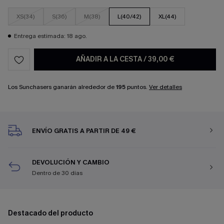
XS(34)
S(36)
M(38)
L(40/42)
XL(44)
Entrega estimada: 18 ago.
AÑADIR A LA CESTA
/
39,00 €
Los Sunchasers ganarán alrededor de
195
puntos.
Ver detalles
ENVÍO GRATIS A PARTIR DE 49 €
DEVOLUCIÓN Y CAMBIO
Dentro de 30 días
Destacado del producto