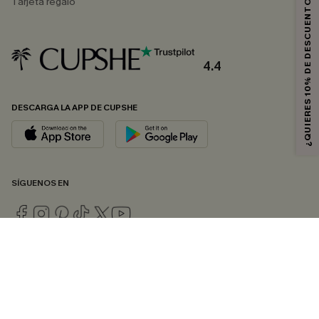
¿QUIERES 10% DE DESCUENTO?
Tarjeta regalo
4.4
DESCARGA LA APP DE CUPSHE
SÍGUENOS EN
© 2026 CUPSHE ESPAÑA
Consulte nuestras
Condiciones Generales
,
Política de Privacidad
y
Declaración de accesibilidad
.