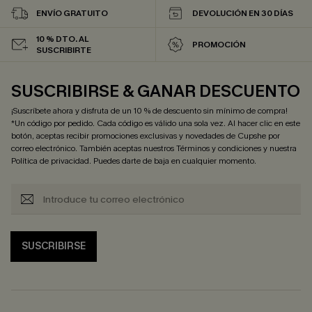
ENVÍO GRATUITO
DEVOLUCIÓN EN 30 DÍAS
10 % DTO. AL
PROMOCIÓN
SUSCRIBIRTE
SUSCRIBIRSE & GANAR DESCUENTO
¡Suscríbete ahora y disfruta de un 10 % de descuento sin mínimo de compra!
*Un código por pedido. Cada código es válido una sola vez. Al hacer clic en este
botón, aceptas recibir promociones exclusivas y novedades de Cupshe por
correo electrónico. También aceptas nuestros
Términos y condiciones
y nuestra
Política de privacidad
. Puedes darte de baja en cualquier momento.
SUSCRIBIRSE