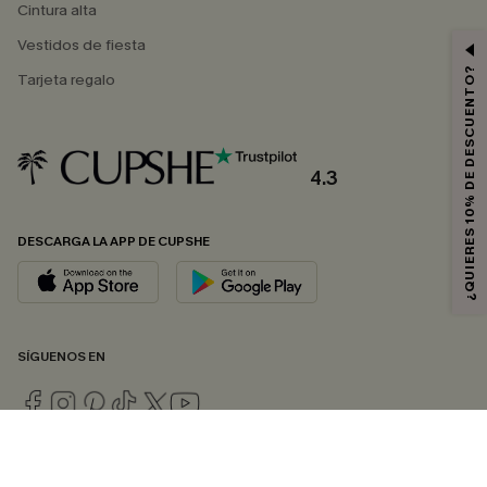
Cintura alta
Vestidos de fiesta
¿QUIERES 10% DE DESCUENTO?
Tarjeta regalo
4.3
DESCARGA LA APP DE CUPSHE
SÍGUENOS EN