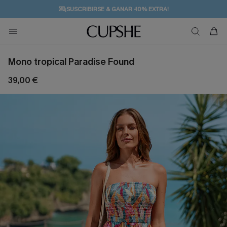
💌¡SUSCRIBIRSE & GANAR -10% EXTRA!
🚚ENVÍO GRATUITO A PARTIR DE 49 € >>
Mono tropical Paradise Found
39,00 €