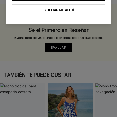
QUEDARME AQUÍ
0.0
Sé el Primero en Reseñar
¡Gana más de 30 puntos por cada reseña que dejes!
EVALUAR
TAMBIÉN TE PUEDE GUSTAR