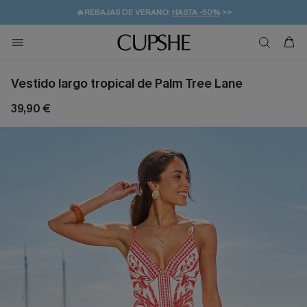
👒PROMOCIÓN DE VERANO:
-10% EN 2 VESTIDOS
>>
🚚ENVÍO GRATUITO A PARTIR DE 49 € >>
💌¡SUSCRIBIRSE & GANAR -10% EXTRA!
Vestido largo tropical de Palm Tree Lane
39,90 €