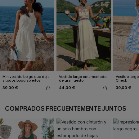
Minivestido beige que deja
Vestido largo ornamentado
Vestido largo
a todos boquiabiertos
de gran gesto
Check
39,00 €
44,00 €
39,00 €
COMPRADOS FRECUENTEMENTE JUNTOS