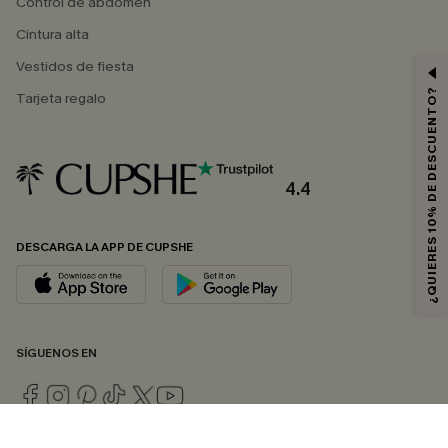
Control de abdomen
Cintura alta
Vestidos de fiesta
¿QUIERES 10% DE DESCUENTO?
Tarjeta regalo
4.4
DESCARGA LA APP DE CUPSHE
SÍGUENOS EN