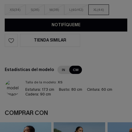
XS(34)
S(36)
M(38)
L(40/42)
XL(44)
NOTIFÍQUEME
TIENDA SIMILAR
Estadísticas del modelo
IN
CM
Talla de la modelo:
XS
Estatura:
173 cm
Busto:
80 cm
Cintura:
60 cm
Cadera:
90 cm
COMPRAR CON