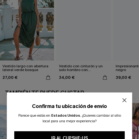
Vestido largo con abertura
Vestido con cinturón y un
Impresionante
lateral verde bosque
solo hombro con
negro
estampado de hojas
27,00 €
34,00 €
39,00 €
TAMBIÉN TE PUEDE GUSTAR
Confirma tu ubicación de envío
Parece que estás en
Estados Unidos
.
¿Quieres cambiar al sitio
local para una mejor experiencia?
IR AL CUPSHE-US