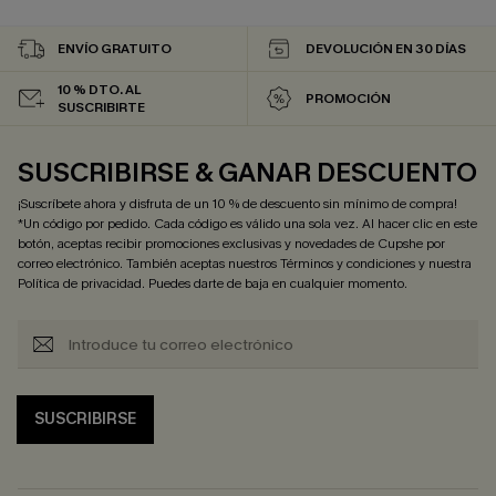
ENVÍO GRATUITO
DEVOLUCIÓN EN 30 DÍAS
10 % DTO. AL
PROMOCIÓN
SUSCRIBIRTE
SUSCRIBIRSE & GANAR DESCUENTO
¡Suscríbete ahora y disfruta de un 10 % de descuento sin mínimo de compra!
*Un código por pedido. Cada código es válido una sola vez. Al hacer clic en este
botón, aceptas recibir promociones exclusivas y novedades de Cupshe por
correo electrónico. También aceptas nuestros
Términos y condiciones
y nuestra
Política de privacidad
. Puedes darte de baja en cualquier momento.
SUSCRIBIRSE