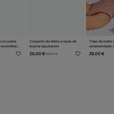
 con parte
Conjunto de bikini a rayas de
Traje de baño 
 reversible
buena reputación
ornamentado: 
marrón
culpable
26,00 €
38,00 €
29,00 €