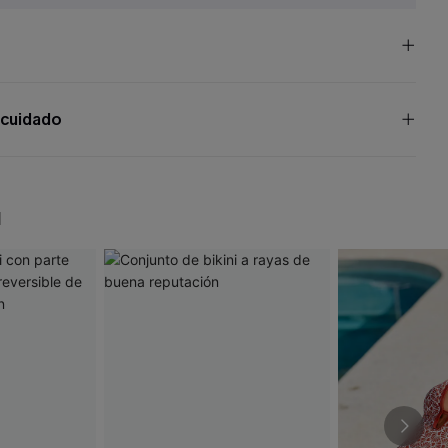
 cuidado
N