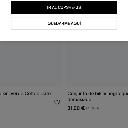
SUSCRIBI
IR AL CUPSHE-US
Al proporcionar su información de contacto y envia
Términos y condiciones
y nuestra
Política de priv
QUEDARME AQUÍ
electrónicos promocionales y personalizados automá
día. No se requiere consentimiento para realiza
información que nos facilite para recomendarle pro
ikini verde Coffee Date
Conjunto de bikini negro qu
demasiado
31,00 €
34,00 €