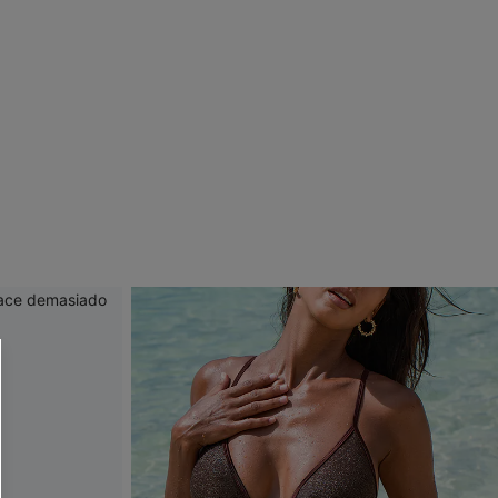
 CUPSHE?
ompra mínima