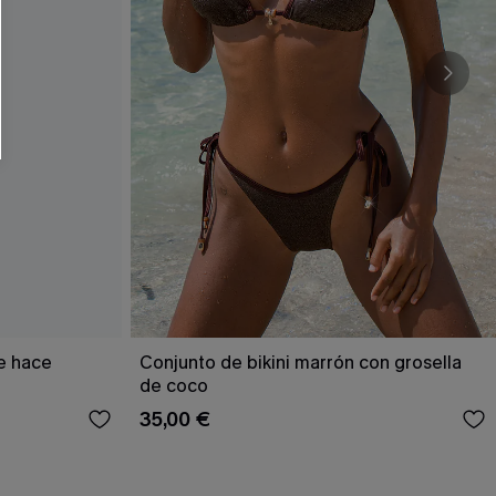
RSE
r este formulario, usted acepta nuestros
acidad
, y además acepta recibir correos
ticos de Cupshe en cualquier momento del
r ninguna compra. Podemos utilizar la
ductos y ofertas adaptados a su perfil.
e hace
Conjunto de bikini marrón con grosella
de coco
35,00 €