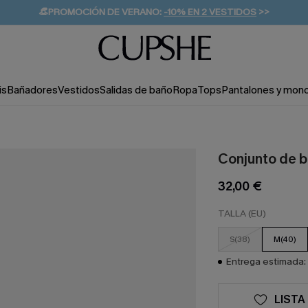
👒PROMOCIÓN DE VERANO:
-10% EN 2 VESTIDOS
>>
🚚ENVÍO GRATUITO A PARTIR DE 49 € >>
💌¡SUSCRIBIRSE & GANAR -10% EXTRA!
is
Bañadores
Vestidos
Salidas de baño
Ropa
Tops
Pantalones y mon
Conjunto de bi
32,00 €
TALLA (EU)
S(38)
M(40)
Entrega estimada: 
LISTA