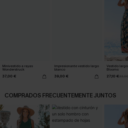
Minivestido a rayas
Impresionante vestido largo
Vestido largo 
Wonderstruck
blanco
Blooms
37,00 €
39,00 €
27,10 €
33,9
COMPRADOS FRECUENTEMENTE JUNTOS