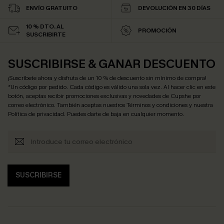
ENVÍO GRATUITO
DEVOLUCIÓN EN 30 DÍAS
10 % DTO. AL
PROMOCIÓN
SUSCRIBIRTE
SUSCRIBIRSE & GANAR DESCUENTO
¡Suscríbete ahora y disfruta de un 10 % de descuento sin mínimo de compra!
*Un código por pedido. Cada código es válido una sola vez. Al hacer clic en este
botón, aceptas recibir promociones exclusivas y novedades de Cupshe por
correo electrónico. También aceptas nuestros
Términos y condiciones
y nuestra
Política de privacidad
. Puedes darte de baja en cualquier momento.
SUSCRIBIRSE