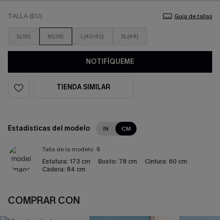
TALLA (EU)
Guía de tallas
S(36)
M(38)
L(40/42)
XL(44)
NOTIFÍQUEME
TIENDA SIMILAR
Estadísticas del modelo
IN
CM
Talla de la modelo:
S
Estatura:
173 cm
Busto:
78 cm
Cintura:
60 cm
Cadera:
84 cm
COMPRAR CON