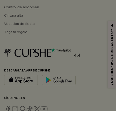
Control de abdomen
Cintura alta
Vestidos de fiesta
¿QUIERES 10% DE DESCUENTO?
Tarjeta regalo
4.4
DESCARGA LA APP DE CUPSHE
SÍGUENOS EN