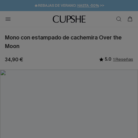
👒PROMOCIÓN DE VERANO:
-10% EN 2 VESTIDOS
>>
🚚ENVÍO GRATUITO A PARTIR DE 49 € >>
💌¡SUSCRIBIRSE & GANAR -10% EXTRA!
Mono con estampado de cachemira Over the
Moon
34,90 €
5.0
1 Reseñas