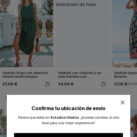
Vestido largo con abertura
Vestido con cinturón y un
Vestido largo 
lateral verde bosque
solo hombro con
Blooms
estampado de hojas
27,00 €
34,00 €
27,10 €
33,9
TAMBIÉN TE PUEDE GUSTAR
Confirma tu ubicación de envío
Parece que estás en
Estados Unidos
.
¿Quieres cambiar al sitio
local para una mejor experiencia?