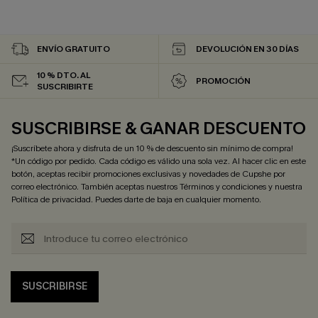
ENVÍO GRATUITO
DEVOLUCIÓN EN 30 DÍAS
10 % DTO. AL
PROMOCIÓN
SUSCRIBIRTE
SUSCRIBIRSE & GANAR DESCUENTO
¡Suscríbete ahora y disfruta de un 10 % de descuento sin mínimo de compra!
*Un código por pedido. Cada código es válido una sola vez. Al hacer clic en este
botón, aceptas recibir promociones exclusivas y novedades de Cupshe por
correo electrónico. También aceptas nuestros
Términos y condiciones
y nuestra
Política de privacidad
. Puedes darte de baja en cualquier momento.
SUSCRIBIRSE