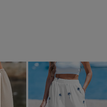
 CUPSHE?
ompra mínima