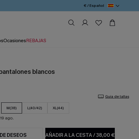
€ / Español
os
Ocasiones
REBAJAS
 pantalones blancos
Guía de tallas
M(38)
L(40/42)
XL(44)
19 ago.
 DE DESEOS
AÑADIR A LA CESTA
/
38,00 €