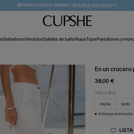
👒PROMOCIÓN DE VERANO:
-10% EN 2 VESTIDOS
>>
🚚ENVÍO GRATUITO A PARTIR DE 49 € >>
💌¡SUSCRIBIRSE & GANAR -10% EXTRA!
is
Bañadores
Vestidos
Salidas de baño
Ropa
Tops
Pantalones y mon
En un crucero
38,00 €
TALLA (EU)
XS(34)
S(36)
Entrega estimada: 
LISTA