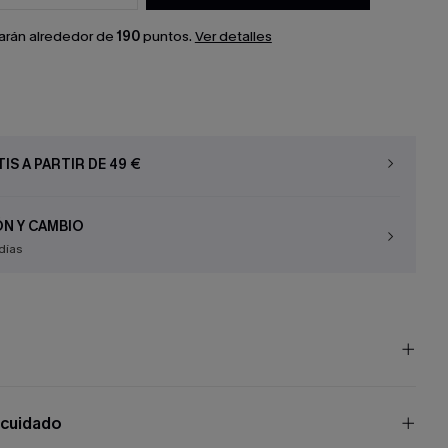
arán alrededor de
190
puntos.
Ver detalles
IS A PARTIR DE 49 €
N Y CAMBIO
días
 cuidado