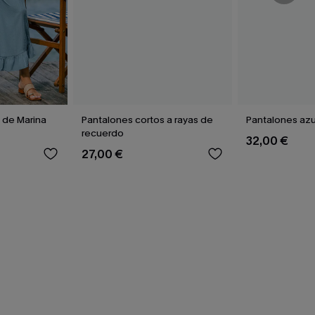
 de Marina
Pantalones cortos a rayas de
Pantalones az
recuerdo
32,00 €
27,00 €