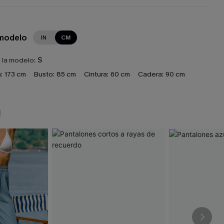
 modelo
IN
CM
e la modelo:
S
:
173 cm
Busto:
85 cm
Cintura:
60 cm
Cadera:
90 cm
N