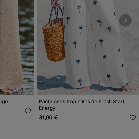
RSE
r este formulario, usted acepta nuestros
acidad
, y además acepta recibir correos
ticos de Cupshe en cualquier momento del
r ninguna compra. Podemos utilizar la
ductos y ofertas adaptados a su perfil.
eige
Pantalones tropicales de Fresh Start
Energy
31,00 €