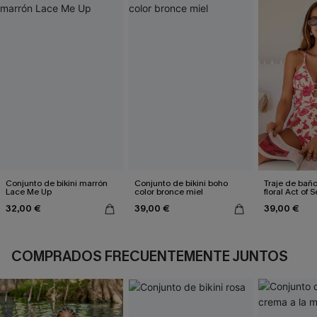
Conjunto de bikini marrón
Conjunto de bikini boho
Traje de bañ
Lace Me Up
color bronce miel
floral Act of S
32,00 €
39,00 €
39,00 €
COMPRADOS FRECUENTEMENTE JUNTOS