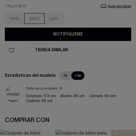
TALLA (EU)
Guía de tallas
S(38)
M(40)
L(42)
NOTIFÍQUEME
TIENDA SIMILAR
Estadísticas del modelo
IN
CM
Talla de la modelo:
S
Estatura:
173 cm
Busto:
85 cm
Cintura:
60 cm
Cadera:
90 cm
COMPRAR CON