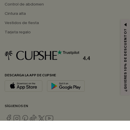
Control de abdomen
Cintura alta
Vestidos de fiesta
¿QUIERES 10% DE DESCUENTO?
Tarjeta regalo
4.4
DESCARGA LA APP DE CUPSHE
SÍGUENOS EN