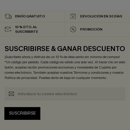
ENVÍO GRATUITO
DEVOLUCIÓN EN 30 DÍAS
10 % DTO. AL
PROMOCIÓN
SUSCRIBIRTE
SUSCRIBIRSE & GANAR DESCUENTO
¡Suscríbete ahora y disfruta de un 10 % de descuento sin mínimo de compra!
*Un código por pedido. Cada código es válido una sola vez. Al hacer clic en este
botón, aceptas recibir promociones exclusivas y novedades de Cupshe por
correo electrónico. También aceptas nuestros
Términos y condiciones
y nuestra
Política de privacidad
. Puedes darte de baja en cualquier momento.
SUSCRIBIRSE