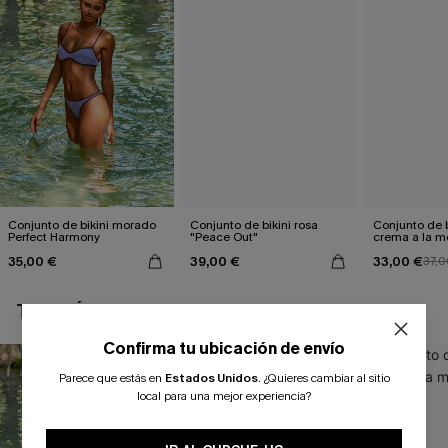
Conjunto de bikini morado
Conjunto de bikini rosa
Conjunto de b
Perfect Harmony
"Peace Out"
crema a la 
35,00 €
39,00 €
33,00 €
37,0
TAMBIÉN TE PUEDE GUSTAR
Confirma tu ubicación de envío
Parece que estás en
Estados Unidos
.
¿Quieres cambiar al sitio
local para una mejor experiencia?