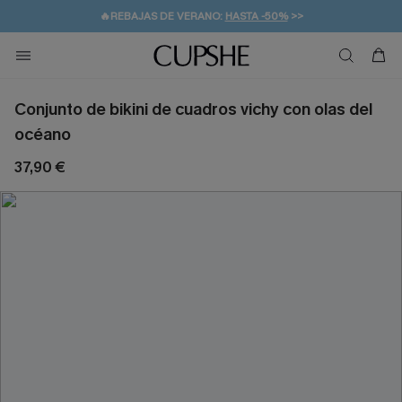
👒PROMOCIÓN DE VERANO:
-10% EN 2 VESTIDOS
>>
🚚ENVÍO GRATUITO A PARTIR DE 49 € >>
💌¡SUSCRIBIRSE & GANAR -10% EXTRA!
Conjunto de bikini de cuadros vichy con olas del
océano
37,90 €