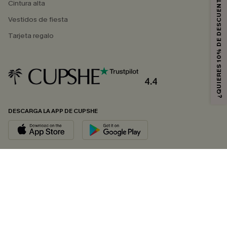
¿QUIERES 10% DE DESCUENTO?
Cintura alta
Vestidos de fiesta
Tarjeta regalo
4.4
DESCARGA LA APP DE CUPSHE
SÍGUENOS EN