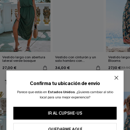
Vestido largo con abertura
Vestido con cinturón y un
Vestido largo 
lateral verde bosque
solo hombro con
Blooms
estampado de hojas
27,00 €
34,00 €
27,10 €
33,9
TAMBIÉN TE PUEDE GUSTAR
Confirma tu ubicación de envío
Parece que estás en
Estados Unidos
.
¿Quieres cambiar al sitio
local para una mejor experiencia?
IR AL CUPSHE-US
QUEDARME AQUÍ