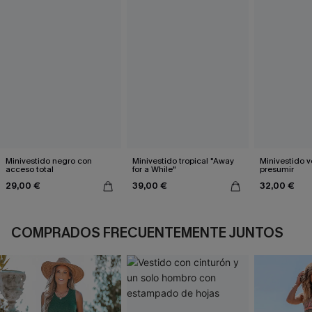
Minivestido negro con
Minivestido tropical "Away
Minivestido v
acceso total
for a While"
presumir
29,00 €
39,00 €
32,00 €
COMPRADOS FRECUENTEMENTE JUNTOS