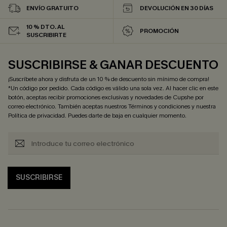
ENVÍO GRATUITO
DEVOLUCIÓN EN 30 DÍAS
10 % DTO. AL
PROMOCIÓN
SUSCRIBIRTE
SUSCRIBIRSE & GANAR DESCUENTO
¡Suscríbete ahora y disfruta de un 10 % de descuento sin mínimo de compra!
*Un código por pedido. Cada código es válido una sola vez. Al hacer clic en este
botón, aceptas recibir promociones exclusivas y novedades de Cupshe por
correo electrónico. También aceptas nuestros
Términos y condiciones
y nuestra
Política de privacidad
. Puedes darte de baja en cualquier momento.
SUSCRIBIRSE