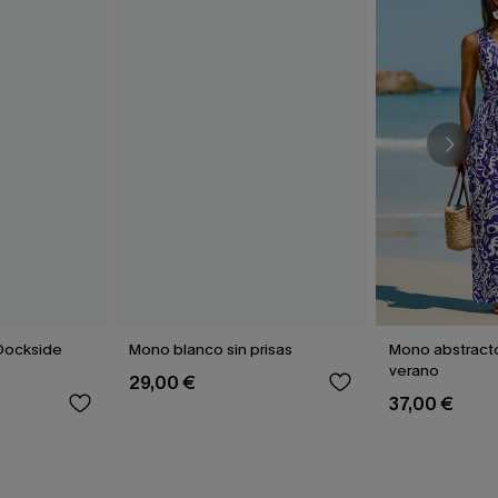
Dockside
Mono blanco sin prisas
Mono abstract
verano
29,00 €
37,00 €