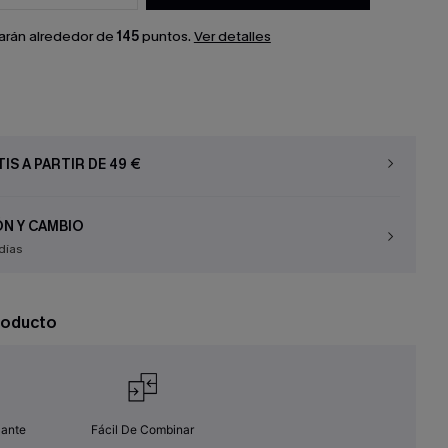
arán alrededor de
145
puntos.
Ver detalles
IS A PARTIR DE 49 €
N Y CAMBIO
días
roducto
zante
Fácil De Combinar