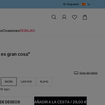
€ / Español
os
Ocasiones
REBAJAS
 es gran cosa"
Guía de tallas
M(38)
L(40/42)
XL(44)
19 ago.
 DE DESEOS
AÑADIR A LA CESTA
/
29,00 €