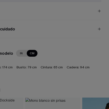
 cuidado
 modelo
IN
CM
:
174 cm
Busto:
79 cm
Cintura:
65 cm
Cadera:
94 cm
N