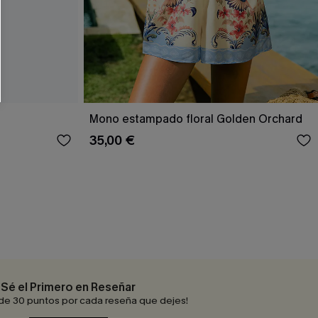
RSE
r este formulario, usted acepta nuestros
acidad
, y además acepta recibir correos
ticos de Cupshe en cualquier momento del
r ninguna compra. Podemos utilizar la
ductos y ofertas adaptados a su perfil.
Mono estampado floral Golden Orchard
35,00 €
Sé el Primero en Reseñar
de 30 puntos por cada reseña que dejes!