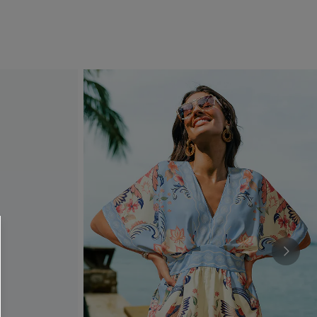
 CUPSHE?
ompra mínima