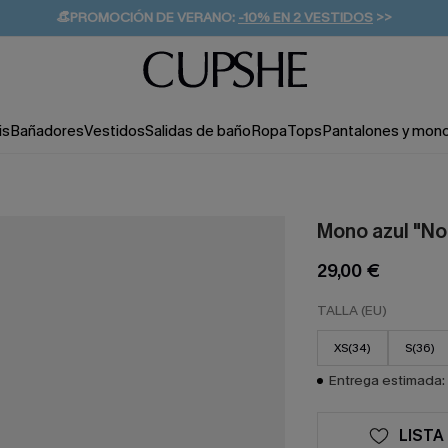
👒PROMOCIÓN DE VERANO:
-10% EN 2 VESTIDOS
>>
🚚ENVÍO GRATUITO A PARTIR DE 49 € >>
💌¡SUSCRIBIRSE & GANAR -10% EXTRA!
is
Bañadores
Vestidos
Salidas de baño
Ropa
Tops
Pantalones y mon
Mono azul "No
29,00 €
TALLA (EU)
XS(34)
S(36)
Entrega estimada: 
LISTA