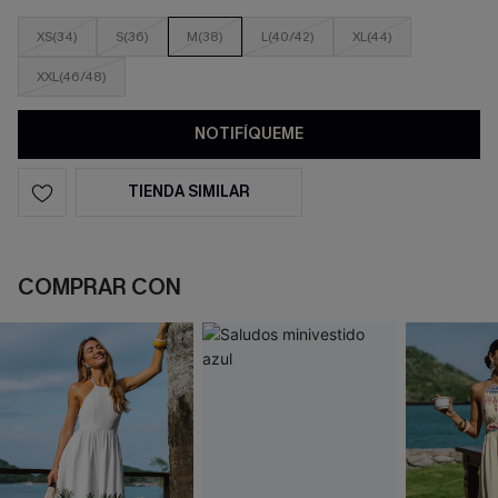
XS(34)
S(36)
M(38)
L(40/42)
XL(44)
XXL(46/48)
NOTIFÍQUEME
TIENDA SIMILAR
COMPRAR CON