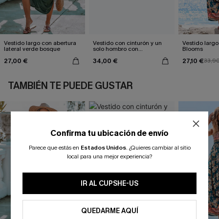
Vestido largo con abertura
Vestido con cinturón y un
Vestido largo 
lateral verde bosque
solo hombro con
Blooms
estampado de hojas
27,00 €
34,00 €
27,10 €
33,9
TAMBIÉN TE PUEDE GUSTAR
Confirma tu ubicación de envío
Parece que estás en
Estados Unidos
.
¿Quieres cambiar al sitio
local para una mejor experiencia?
IR AL CUPSHE-US
QUEDARME AQUÍ