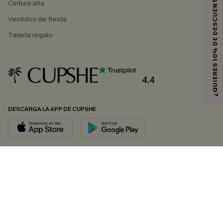
¿QUIERES 10% DE DESCUENTO?
Cintura alta
Vestidos de fiesta
Tarjeta regalo
4.4
DESCARGA LA APP DE CUPSHE
SÍGUENOS EN