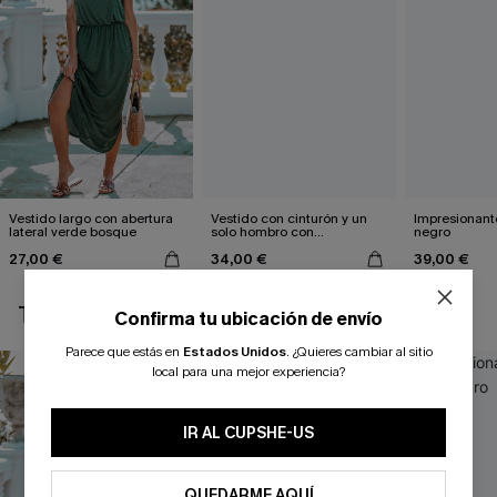
Vestido largo con abertura
Vestido con cinturón y un
Impresionante
lateral verde bosque
solo hombro con
negro
estampado de hojas
27,00 €
34,00 €
39,00 €
TAMBIÉN TE PUEDE GUSTAR
Confirma tu ubicación de envío
Parece que estás en
Estados Unidos
.
¿Quieres cambiar al sitio
local para una mejor experiencia?
IR AL CUPSHE-US
QUEDARME AQUÍ