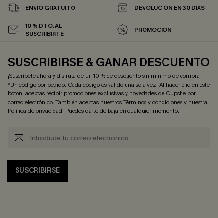
ENVÍO GRATUITO
DEVOLUCIÓN EN 30 DÍAS
10 % DTO. AL
PROMOCIÓN
SUSCRIBIRTE
SUSCRIBIRSE & GANAR DESCUENTO
¡Suscríbete ahora y disfruta de un 10 % de descuento sin mínimo de compra!
*Un código por pedido. Cada código es válido una sola vez. Al hacer clic en este
botón, aceptas recibir promociones exclusivas y novedades de Cupshe por
correo electrónico. También aceptas nuestros
Términos y condiciones
y nuestra
Política de privacidad
. Puedes darte de baja en cualquier momento.
SUSCRIBIRSE