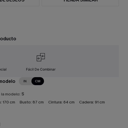
roducto
cial
Fácil De Combinar
 modelo
IN
CM
e la modelo:
S
:
170 cm
Busto:
87 cm
Cintura:
64 cm
Cadera:
91 cm
N