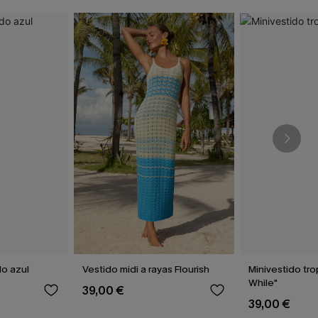
do azul
Vestido midi a rayas Flourish
Minivestido tro
While"
39,00 €
39,00 €