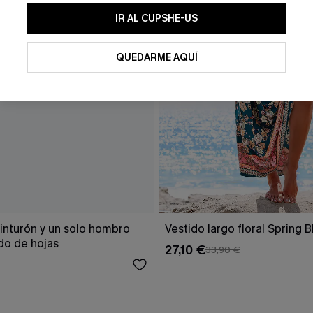
IR AL CUPSHE-US
QUEDARME AQUÍ
inturón y un solo hombro
Vestido largo floral Spring 
o de hojas
27,10 €
33,90 €