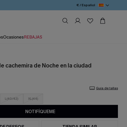
€ / Español
os
Ocasiones
REBAJAS
de cachemira de Noche en la ciudad
Guía de tallas
L(40/42)
XL(44)
NOTIFÍQUEME
 DE DESEOS
TIENDA SIMILAR