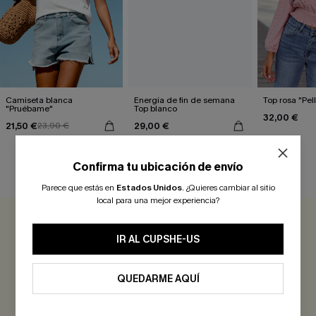
Camiseta blanca
Energía de fin de semana
Top rosa "Pe
"Pruébame"
Top blanco
32,00 €
21,50 €
29,00 €
23,90 €
Confirma tu ubicación de envío
RESEÑAS DE CLIENTES
Parece que estás en
Estados Unidos
.
¿Quieres cambiar al sitio
local para una mejor experiencia?
0.0
IR AL CUPSHE-US
Sé el Primero en Reseñar
QUEDARME AQUÍ
¡Gana más de 30 puntos por cada reseña que dejes!
EVALUAR