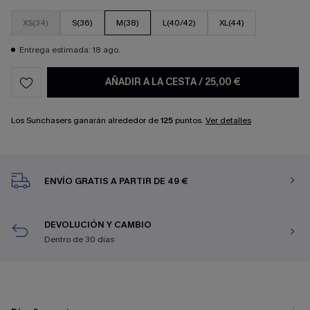
XS(34)
S(36)
M(38)
L(40/42)
XL(44)
Entrega estimada: 18 ago.
AÑADIR A LA CESTA
/
25,00 €
Los Sunchasers ganarán alrededor de
125
puntos.
Ver detalles
ENVÍO GRATIS A PARTIR DE 49 €
DEVOLUCIÓN Y CAMBIO
Dentro de 30 días