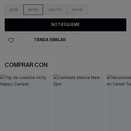
S(36)
M(38)
L(40/42)
XL(44)
NOTIFÍQUEME
TIENDA SIMILAR
COMPRAR CON