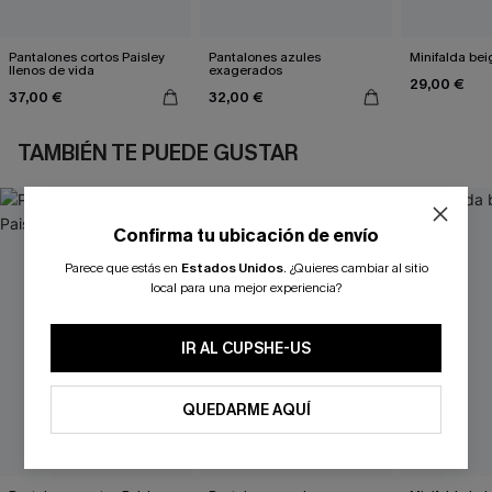
Pantalones cortos Paisley
Pantalones azules
Minifalda bei
llenos de vida
exagerados
29,00 €
37,00 €
32,00 €
TAMBIÉN TE PUEDE GUSTAR
Confirma tu ubicación de envío
Parece que estás en
Estados Unidos
.
¿Quieres cambiar al sitio
local para una mejor experiencia?
IR AL CUPSHE-US
QUEDARME AQUÍ