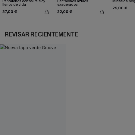
Pantalones cortos Paisley
Pantalones azules
Minifalda bei
llenos de vida
exagerados
29,00 €
37,00 €
32,00 €
REVISAR RECIENTEMENTE