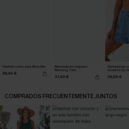
Vestido corto azul Miss Me
Minivestido vaquero
Pantalones c
Morning Tide
Good to Go S
39,00 €
37,00 €
29,00 €
COMPRADOS FRECUENTEMENTE JUNTOS