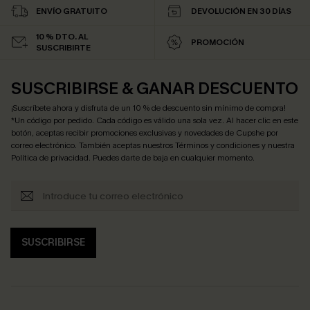
ENVÍO GRATUITO
DEVOLUCIÓN EN 30 DÍAS
10 % DTO. AL
PROMOCIÓN
SUSCRIBIRTE
SUSCRIBIRSE & GANAR DESCUENTO
¡Suscríbete ahora y disfruta de un 10 % de descuento sin mínimo de compra!
*Un código por pedido. Cada código es válido una sola vez. Al hacer clic en este
botón, aceptas recibir promociones exclusivas y novedades de Cupshe por
correo electrónico. También aceptas nuestros
Términos y condiciones
y nuestra
Política de privacidad
. Puedes darte de baja en cualquier momento.
SUSCRIBIRSE