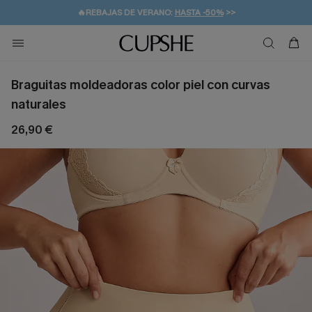
👒PROMOCIÓN DE VERANO:
-10% EN 2 VESTIDOS
>>
🚚ENVÍO GRATUITO A PARTIR DE 49 € >>
💌¡SUSCRIBIRSE & GANAR -10% EXTRA!
Braguitas moldeadoras color piel con curvas
naturales
26,90 €