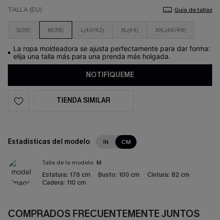
TALLA (EU)
Guía de tallas
S(36)
M(38)
L(40/42)
XL(44)
XXL(46/48)
La ropa moldeadora se ajusta perfectamente para dar forma:
elija una talla más para una prenda más holgada.
NOTIFÍQUEME
TIENDA SIMILAR
Estadísticas del modelo
IN
CM
Talla de la modelo:
M
Estatura:
176 cm
Busto:
100 cm
Cintura:
82 cm
Cadera:
110 cm
COMPRADOS FRECUENTEMENTE JUNTOS