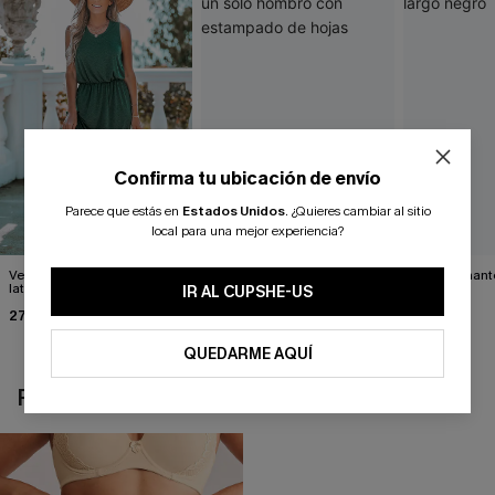
Confirma tu ubicación de envío
Parece que estás en
Estados Unidos
.
¿Quieres cambiar al sitio
local para una mejor experiencia?
Vestido largo con abertura
Vestido con cinturón y un
Impresionante
lateral verde bosque
solo hombro con
negro
IR AL CUPSHE-US
estampado de hojas
27,00 €
34,00 €
39,00 €
QUEDARME AQUÍ
REVISAR RECIENTEMENTE