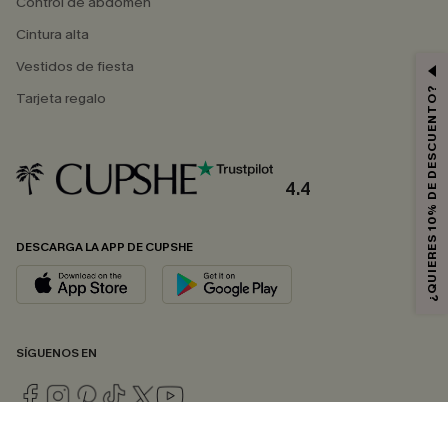
Control de abdomen
Cintura alta
Vestidos de fiesta
¿QUIERES 10% DE DESCUENTO?
Tarjeta regalo
4.4
DESCARGA LA APP DE CUPSHE
SÍGUENOS EN