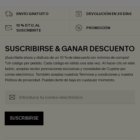
ENVÍO GRATUITO
DEVOLUCIÓN EN 30 DÍAS
10 % DTO. AL
PROMOCIÓN
SUSCRIBIRTE
SUSCRIBIRSE & GANAR DESCUENTO
¡Suscríbete ahora y disfruta de un 10 % de descuento sin mínimo de compra!
*Un código por pedido. Cada código es válido una sola vez. Al hacer clic en este
botón, aceptas recibir promociones exclusivas y novedades de Cupshe por
correo electrónico. También aceptas nuestros
Términos y condiciones
y nuestra
Política de privacidad
. Puedes darte de baja en cualquier momento.
SUSCRIBIRSE