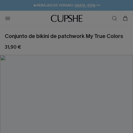
👒PROMOCIÓN DE VERANO:
-10% EN 2 VESTIDOS
>>
🚚ENVÍO GRATUITO A PARTIR DE 49 € >>
💌¡SUSCRIBIRSE & GANAR -10% EXTRA!
Conjunto de bikini de patchwork My True Colors
31,90 €