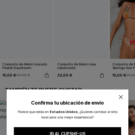
Conjunto de bikini morado
Conjunto de bikini rosa
Conjunto de b
Pastel Daydream
ruborizado
Springs Sun 
15,00 €
32,00 €
15,00 €
29,00 €
29,0
TAMBIÉN TE PUEDE GUSTAR
Confirma tu ubicación de envío
Parece que estás en
Estados Unidos
.
¿Quieres cambiar al sitio
local para una mejor experiencia?
IR AL CUPSHE-US