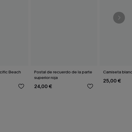
cific Beach
Postal de recuerdo de la parte
Camiseta blan
superior roja
25,00 €
24,00 €