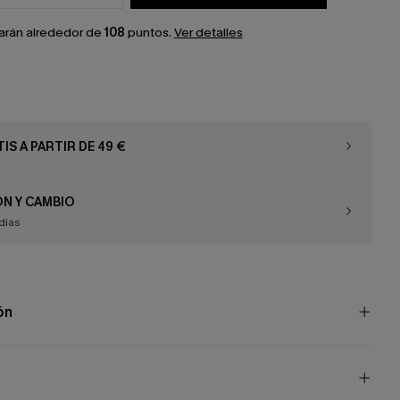
arán alrededor de
108
puntos.
Ver detalles
IS A PARTIR DE 49 €
N Y CAMBIO
días
ón