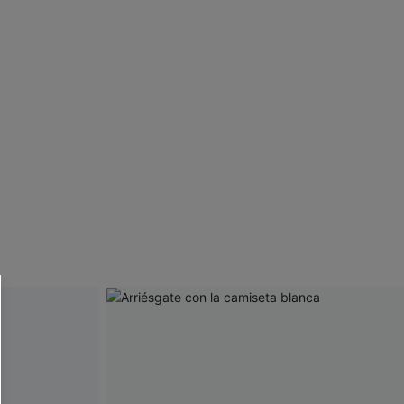
 CUPSHE?
ompra mínima