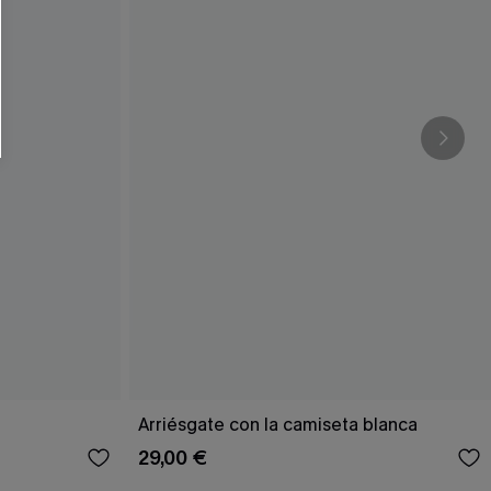
RSE
r este formulario, usted acepta nuestros
acidad
, y además acepta recibir correos
ticos de Cupshe en cualquier momento del
r ninguna compra. Podemos utilizar la
ductos y ofertas adaptados a su perfil.
Arriésgate con la camiseta blanca
29,00 €