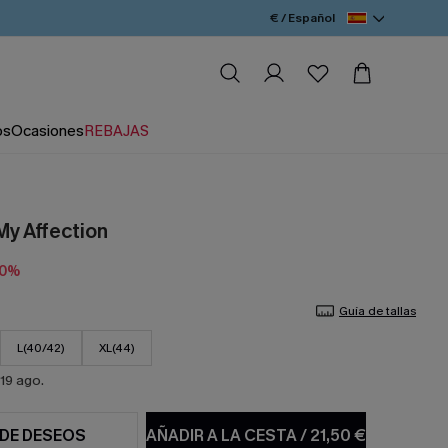
€ / Español
os
Ocasiones
REBAJAS
My Affection
20%
Guía de tallas
L(40/42)
XL(44)
19 ago.
 DE DESEOS
AÑADIR A LA CESTA
/
21,50 €