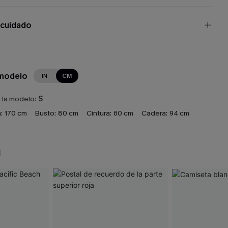
 cuidado
 modelo
IN
CM
e la modelo:
S
:
170 cm
Busto:
80 cm
Cintura:
60 cm
Cadera:
94 cm
N