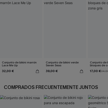
Conjunto de bikini marrón
Conjunto de bikini verde
Conjunto de b
Lace Me Up
Seven Seas
bloques de co
gris
32,00 €
39,00 €
17,00 €
34,0
COMPRADOS FRECUENTEMENTE JUNTOS