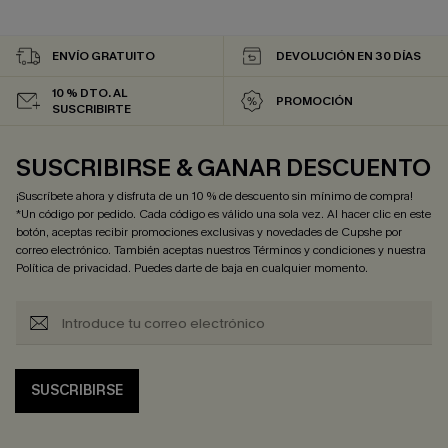
ENVÍO GRATUITO
DEVOLUCIÓN EN 30 DÍAS
10 % DTO. AL
PROMOCIÓN
SUSCRIBIRTE
SUSCRIBIRSE & GANAR DESCUENTO
¡Suscríbete ahora y disfruta de un 10 % de descuento sin mínimo de compra!
*Un código por pedido. Cada código es válido una sola vez. Al hacer clic en este
botón, aceptas recibir promociones exclusivas y novedades de Cupshe por
correo electrónico. También aceptas nuestros
Términos y condiciones
y nuestra
Política de privacidad
. Puedes darte de baja en cualquier momento.
SUSCRIBIRSE