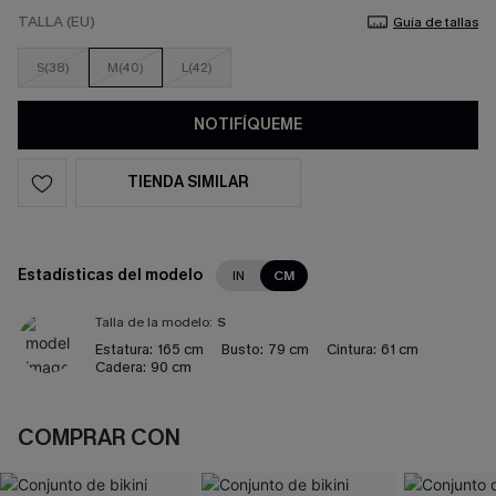
TALLA (EU)
Guía de tallas
S(38)
M(40)
L(42)
NOTIFÍQUEME
TIENDA SIMILAR
Estadísticas del modelo
IN
CM
Talla de la modelo:
S
Estatura:
165 cm
Busto:
79 cm
Cintura:
61 cm
Cadera:
90 cm
COMPRAR CON