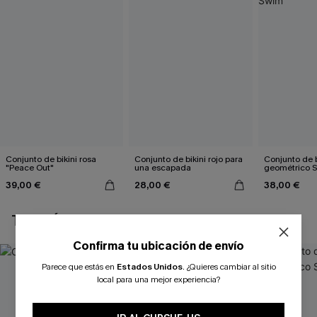
Conjunto de bikini rosa
Conjunto de bikini rojo para
Conjunto de b
"Peace Out"
una escapada
geométrico 
39,00 €
28,00 €
38,00 €
TAMBIÉN TE PUEDE GUSTAR
Confirma tu ubicación de envío
Parece que estás en
Estados Unidos
.
¿Quieres cambiar al sitio
local para una mejor experiencia?