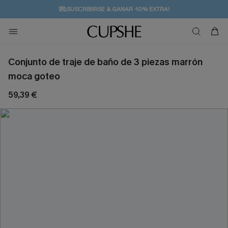
💌¡SUSCRIBIRSE & GANAR -10% EXTRA!
🚚ENVÍO GRATUITO A PARTIR DE 49 € >>
Conjunto de traje de baño de 3 piezas marrón
moca goteo
59,39 €