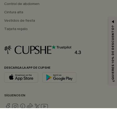
Control de abdomen
Cintura alta
Vestidos de fiesta
¿QUIERES 10% DE DESCUENTO?
Tarjeta regalo
4.3
DESCARGA LA APP DE CUPSHE
SÍGUENOS EN